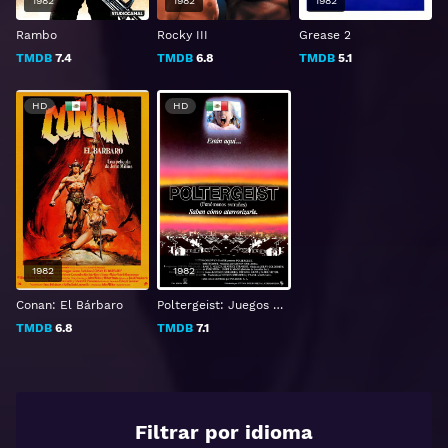
1982
1982
1982
Rambo
Rocky III
Grease 2
TMDB
7.4
TMDB
6.8
TMDB
5.1
HD
HD
1982
1982
Conan: El Bárbaro
Poltergeist: Juegos diabólicos
TMDB
6.8
TMDB
7.1
Filtrar por idioma