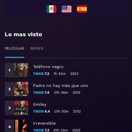
Lo mas visto
PELÍCULAS
SERIES
Teléfono negro
TMDB
7.2
1h 42m
2022
Padre no hay más que uno
TMDB
7.4
01h 36m
2019
Smiley
TMDB
4.4
01h 30m
2012
Irreversible
TMDB
7.3
01h 33m
2002