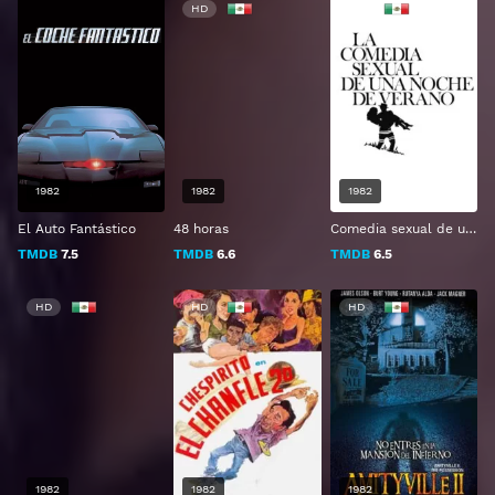
HD
HD
1982
1982
1982
El Auto Fantástico
48 horas
Comedia sexual de una noche de verano
TMDB
7.5
TMDB
6.6
TMDB
6.5
HD
HD
HD
1982
1982
1982