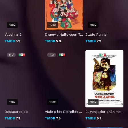
1982
1982
1982
Vaselina 2
Disney's Halloween Treat
Blade Runner
TMDB
5.1
TMDB
5.9
TMDB
7.9
HD
HD
HD
1982
1982
1982
Desaparecido
Viaje a las Estrellas 2: La ira de Khan
El vengador anónimo 2
TMDB
7.3
TMDB
7.5
TMDB
6.2