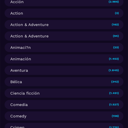
Acción
(2.986)
Action
(3)
Action & Adventure
(162)
Action & Adventure
(94)
Animaci?n
(23)
Animación
(1.453)
Aventura
(1.845)
Bélica
(342)
Ciencia ficción
(1.451)
Comedia
(1.527)
Comedy
(156)
Crimen
(1.770)