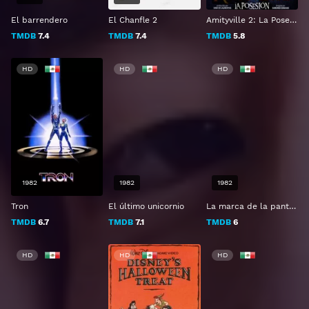
El barrendero
El Chanfle 2
Amityville 2: La Posesión
TMDB
7.4
TMDB
7.4
TMDB
5.8
HD
HD
HD
1982
1982
1982
Tron
El último unicornio
La marca de la pantera
TMDB
6.7
TMDB
7.1
TMDB
6
HD
HD
HD