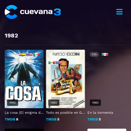
1982
HD
HD 1080P
HD
1982
1982
1982
La cosa (El enigma de otro mundo)
Todo es posible en Granada
En la tormenta
TMDB
8
TMDB
5
TMDB
5