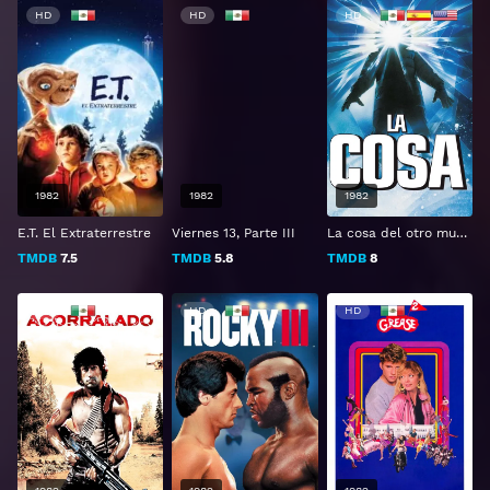
HD
HD
HD
1982
1982
1982
E.T. El Extraterrestre
Viernes 13, Parte III
La cosa del otro mundo
TMDB
7.5
TMDB
5.8
TMDB
8
HD
HD
HD