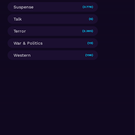
Suspense
(3.778)
Talk
(6)
Terror
(2.385)
War & Politics
(19)
Western
(198)