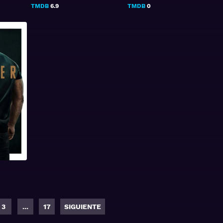
TMDB
6.9
TMDB
0
3
...
17
SIGUIENTE