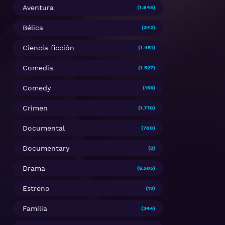
Aventura
(1.845)
Bélica
(342)
Ciencia ficción
(1.451)
Comedia
(1.527)
Comedy
(156)
Crimen
(1.770)
Documental
(700)
Documentary
(2)
Drama
(6.505)
Estreno
(19)
Familia
(344)