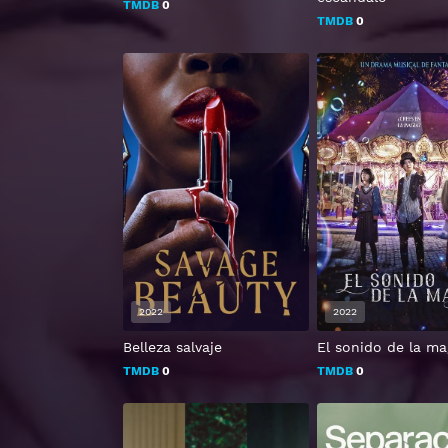
TMDB
0
TMDB
0
2022
2022
Belleza salvaje
El sonido de la ma
TMDB
0
TMDB
0