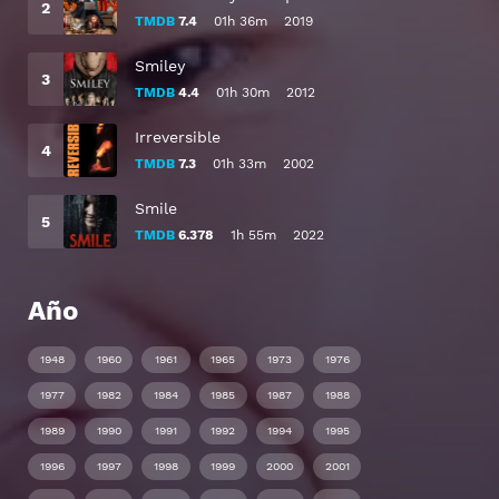
TMDB
7.4
01h 36m
2019
Smiley
TMDB
4.4
01h 30m
2012
Irreversible
TMDB
7.3
01h 33m
2002
Smile
TMDB
6.378
1h 55m
2022
Año
1948
1960
1961
1965
1973
1976
1977
1982
1984
1985
1987
1988
1989
1990
1991
1992
1994
1995
1996
1997
1998
1999
2000
2001