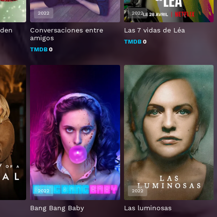
2022
2022
rden
Conversaciones entre
Las 7 vidas de Léa
amigos
TMDB
0
TMDB
0
2022
2022
Bang Bang Baby
Las luminosas