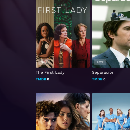
2022
2022
The First Lady
Separación
TMDB
0
TMDB
0