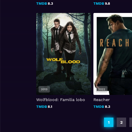
TMDB
8.3
TMDB
9.8
2013
2022
Wolfblood: Familia lobo
Reacher
TMDB
8.1
TMDB
8.3
1
2