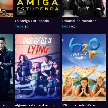
2018
2022
La Amiga Estupenda
Tribunal de menores
TMDB
8.3
TMDB
8.2
2021
2006
rce
Alguien está mintiendo
H2O: Just Add Water