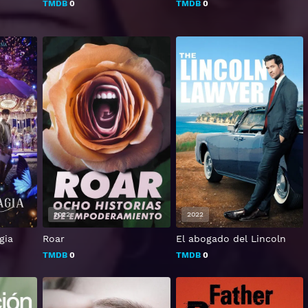
TMDB
0
TMDB
0
2022
2022
gia
Roar
El abogado del Lincoln
TMDB
0
TMDB
0