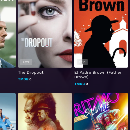
2022
2013
The Dropout
El Padre Brown (Father
Brown)
TMDB
0
TMDB
0