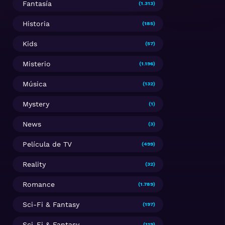
Fantasía
(1.313)
Historia
(185)
Kids
(57)
Misterio
(1.196)
Música
(132)
Mystery
(1)
News
(3)
Película de TV
(499)
Reality
(32)
Romance
(1.789)
Sci-Fi & Fantasy
(197)
Sci-Fi & Fantasy
(119)