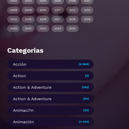
2002
2003
2004
2005
2006
2007
2008
2009
2010
2011
2012
2013
2014
2015
2016
2017
2018
2019
2020
2021
2022
2023
2025
Categorias
Acción
(2.986)
Action
(3)
Action & Adventure
(162)
Action & Adventure
(94)
Animaci?n
(23)
Animación
(1.453)