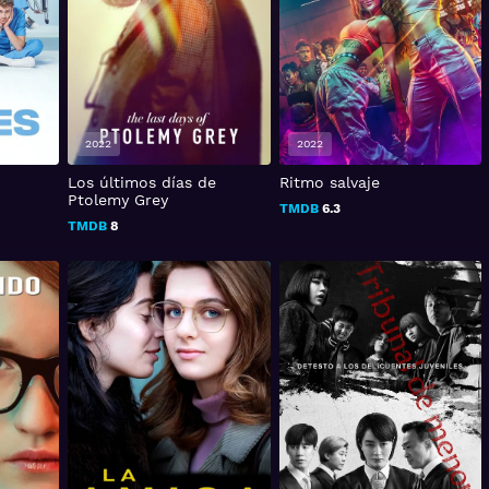
2022
2022
Los últimos días de
Ritmo salvaje
Ptolemy Grey
TMDB
6.3
TMDB
8