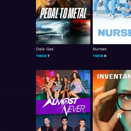
2022
2020
Dale Gas
Nurses
TMDB
7
TMDB
0