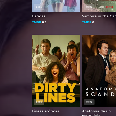
2022
2022
Heridas
Vampire in the Ga
TMDB
6.3
TMDB
0
2022
2022
Líneas eróticas
Anatomía de un
escándalo