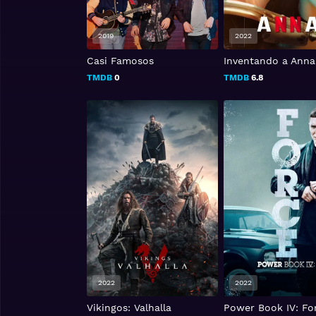
2019
2022
Casi Famosos
Inventando a Anna
TMDB
0
TMDB
6.8
2022
2022
Vikingos: Valhalla
Power Book IV: Fo