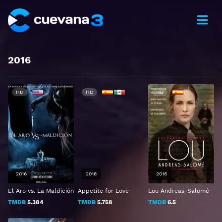
2016
HD
HD
HD
2016
2016
2016
El Aro vs. La Maldición
Appetite for Love
Lou Andreas-Salomé
TMDB
5.384
TMDB
5.758
TMDB
6.5