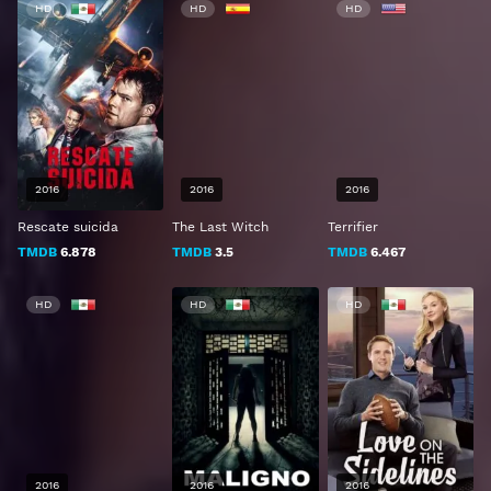
HD
HD
HD
2016
2016
2016
Rescate suicida
The Last Witch
Terrifier
TMDB
6.878
TMDB
3.5
TMDB
6.467
HD
HD
HD
2016
2016
2016