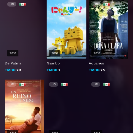
HD
HD
2016
2016
2016
De Palma
Nyanbo
Aquarius
TMDB
7.3
TMDB
7
TMDB
7.5
HD
HD
HD