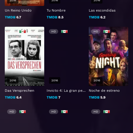
2016
2016
2016
Un Reino Unido
Tu Nombre
Las escondidas
TMDB
6.7
TMDB
8.5
TMDB
6.2
HD
HD
HD
2016
2016
2016
Das Versprechen
Invicto 4: La gran pelea
Noche de estreno
TMDB
6.4
TMDB
7
TMDB
5.9
HD
HD
HD