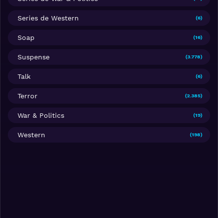
Series de Western
(6)
Soap
(16)
Suspense
(3.778)
Talk
(6)
Terror
(2.385)
War & Politics
(19)
Western
(198)