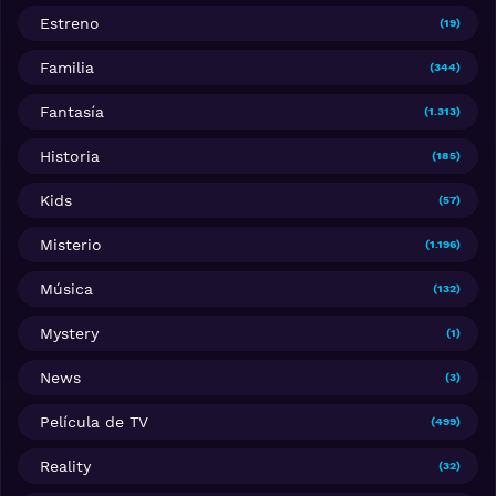
Estreno
(19)
Familia
(344)
Fantasía
(1.313)
Historia
(185)
Kids
(57)
Misterio
(1.196)
Música
(132)
Mystery
(1)
News
(3)
Película de TV
(499)
Reality
(32)