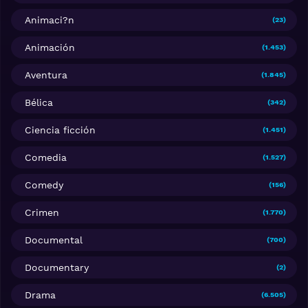
Animaci?n
(23)
Animación
(1.453)
Aventura
(1.845)
Bélica
(342)
Ciencia ficción
(1.451)
Comedia
(1.527)
Comedy
(156)
Crimen
(1.770)
Documental
(700)
Documentary
(2)
Drama
(6.505)