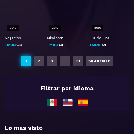
2016
2016
2016
Negación
Mindhorn
Luz de luna
TMDB
6.8
TMDB
6.1
TMDB
7.4
1
2
3
...
19
SIGUIENTE
Filtrar por idioma
Lo mas visto