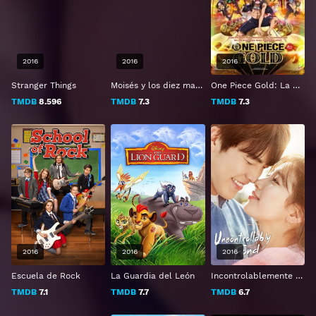
2016
2016
2016
Stranger Things
Moisés y los diez mandamientos: La película
One Piece Gold: La película
TMDB
8.596
TMDB
7.3
TMDB
7.3
2016
2016
2016
Escuela de Rock
La Guardia del León
Incontrolablemente Enamorados
TMDB
7.1
TMDB
7.7
TMDB
6.7