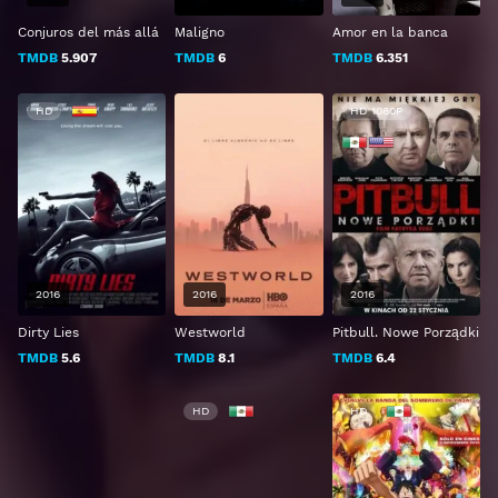
Conjuros del más allá
Maligno
Amor en la banca
TMDB
5.907
TMDB
6
TMDB
6.351
HD
HD 1080P
2016
2016
2016
Dirty Lies
Westworld
Pitbull. Nowe Porządki
TMDB
5.6
TMDB
8.1
TMDB
6.4
HD
HD