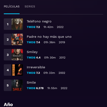
PELÍCULAS
SERIES
Teléfono negro
TMDB
7.2
1h 42m
2022
Padre no hay más que uno
TMDB
7.4
01h 36m
2019
Smiley
TMDB
4.4
01h 30m
2012
Irreversible
TMDB
7.3
01h 33m
2002
Smile
TMDB
6.378
1h 55m
2022
Año