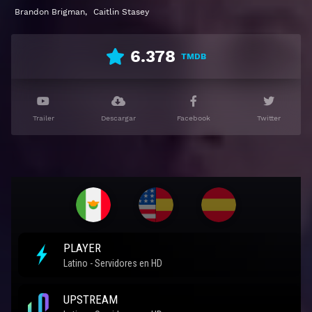
Brandon Brigman
,
Caitlin Stasey
Sonríe
Ver Smile Gratis HD 1080p 720p | Idioma español
6.378
TMDB
latino, subtitulado, castellano
Trailer
Descargar
Facebook
Twitter