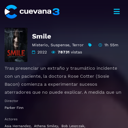
Smile
Misterio
,
Suspense
,
Terror
1h 55m
2022
78731
vistas
Tras presenciar un extraño y traumático incidente
con un paciente, la doctora Rose Cotter (Sosie
Bacon) comienza a experimentar sucesos
aterradores que no puede explicar. A medida que un
miedo sobrecogedor comienza a afectar a todos los
Director
aspectos de su vida, Rose se verá obligada a afrontar
Parker Finn
a su problemático pasado para sobrevivir y escapar
Actores
de su terrorífica nueva realidad.
Asia Hernandez
,
Athena Smiley
,
Bob Leszczak
,