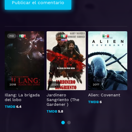
HD
HD
HD
2018
2021
2017
Illang: La brigada
Jardinero
Alien: Covenant
T
del lobo
Sangriento (The
E
TMDB
6
Gardener )
TMDB
6.4
TMDB
5.8