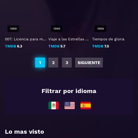
1989
1989
1989
007: Licencia para matar
Viaje a las Estrellas 5: La última frontera
Tiempos de gloria
TMDB
6.3
TMDB
5.7
TMDB
7.5
1
2
3
SIGUIENTE
Filtrar por idioma
Lo mas visto