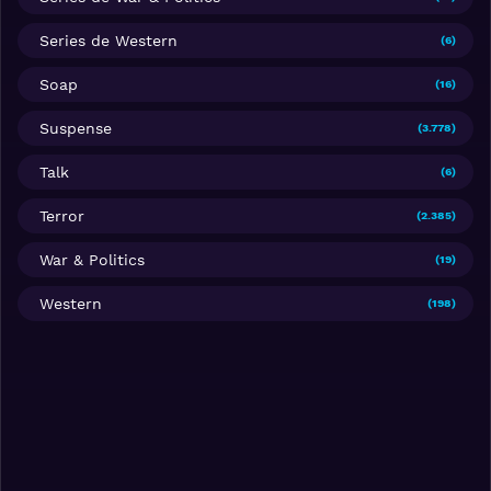
Series de Western
(6)
Soap
(16)
Suspense
(3.778)
Talk
(6)
Terror
(2.385)
War & Politics
(19)
Western
(198)