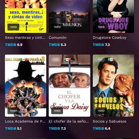
1989
1989
1989
Sexo mentiras y cintas de video
Comunión
Drugstore Cowboy
TMDB
6.9
TMDB
5.3
TMDB
7.2
HD
HD
HD
1989
1989
1989
Loca Academia de Policía 6: Ciudad Sitiada
El chofer de la señora Daisy
Socios y Sabuesos
TMDB
5.1
TMDB
7.3
TMDB
6.4