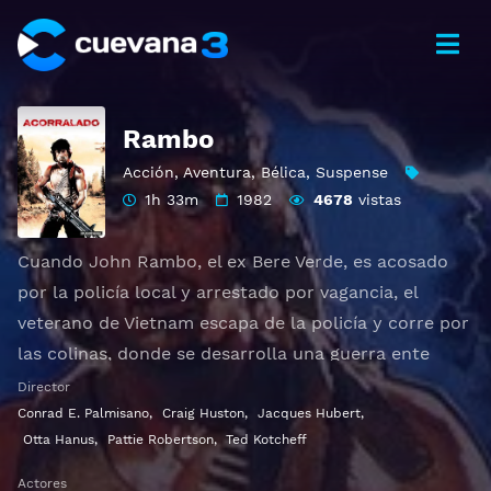
Rambo
Acción
,
Aventura
,
Bélica
,
Suspense
1h 33m
1982
4678
vistas
Cuando John Rambo, el ex Bere Verde, es acosado
por la policía local y arrestado por vagancia, el
veterano de Vietnam escapa de la policía y corre por
las colinas, donde se desarrolla una guerra ente
Rambo y la policía de ese pueblo. Acosado por un
Director
incansable sheriff, Rambo emplea tácticas de
Conrad E. Palmisano
,
Craig Huston
,
Jacques Hubert
,
Otta Hanus
,
Pattie Robertson
,
Ted Kotcheff
guerrilla duras para sacudir a los policías.
Otros títulos:
First Blood
,
Acorralado
Actores