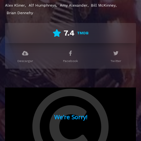
Alex Kliner
,
Alf Humphreys
,
Amy Alexander
,
Bill McKinney
,
Ver First Blood Gratis HD 1080p 720p | Idioma
Brian Dennehy
español latino, subtitulado, castellano
7.4
TMDB
Descargar
Facebook
Twitter