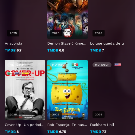
2025
2025
2025
Anaconda
Demon Slayer: Kimetsu no Yaiba castillo infinito
Lo que queda de ti
TMDB
6.7
TMDB
6.8
TMDB
7
HD 1080P
HD 1080P
HD 1080P
2025
2025
2025
Cover-Up: Un periodista en las trincheras
Bob Esponja: En busca de los pantalones cuadrados
Fackham Hall
TMDB
8
TMDB
6.75
TMDB
7.7