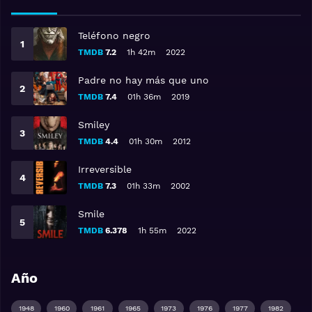
Teléfono negro
TMDB
7.2
1h 42m
2022
Padre no hay más que uno
TMDB
7.4
01h 36m
2019
Smiley
TMDB
4.4
01h 30m
2012
Irreversible
TMDB
7.3
01h 33m
2002
Smile
TMDB
6.378
1h 55m
2022
Año
1948
1960
1961
1965
1973
1976
1977
1982