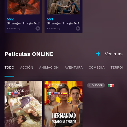
5x2
5x1
Stranger Things 5x2
Stranger Things 5x1
8 meses ago
8 meses ago
Peliculas ONLINE
Ver más
TODO
ACCIÓN
ANIMACIÓN
AVENTURA
COMEDIA
TERROR
HD 1080P
HD 1080P
HD 1080P