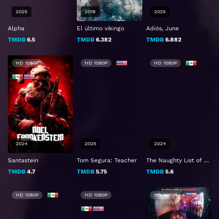
2025
2018
2025
Alpha
El último vikingo
Adiós, June
TMDB
6.5
TMDB
6.382
TMDB
6.882
HD 1080P
HD 1080P
HD 1080P
2024
2025
2024
Santastein
Tom Segura: Teacher
The Naughty List of Mr. Scrooge
TMDB
4.7
TMDB
5.75
TMDB
5.6
HD 1080P
HD 1080P
HD 1080P