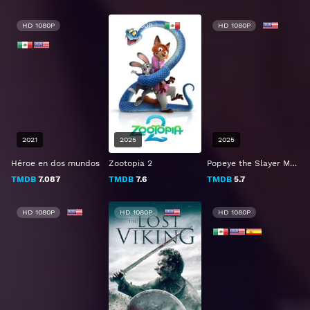
HD 1080P
HD 1080P
HD 1080P
2021
2025
2025
Héroe en dos mundos
Zootopia 2
Popeye the Slayer Man
TMDB
7.087
TMDB
7.6
TMDB
5.7
HD 1080P
HD 1080P
HD 1080P