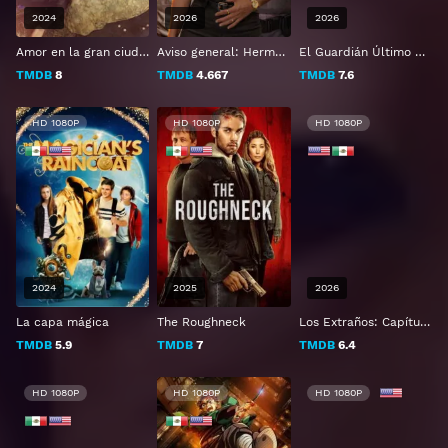
2024
2026
2026
Amor en la gran ciudad
Aviso general: Hermandad
El Guardián Último Refugio
TMDB
8
TMDB
4.667
TMDB
7.6
HD 1080P
HD 1080P
HD 1080P
2024
2025
2026
La capa mágica
The Roughneck
Los Extraños: Capítulo 3
TMDB
5.9
TMDB
7
TMDB
6.4
HD 1080P
HD 1080P
HD 1080P