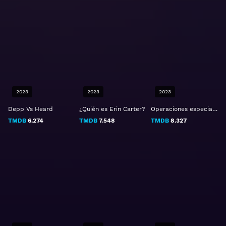
2023
2023
2023
Depp Vs Heard
¿Quién es Erin Carter?
Operaciones especiales: Leona
TMDB
6.274
TMDB
7.548
TMDB
8.327