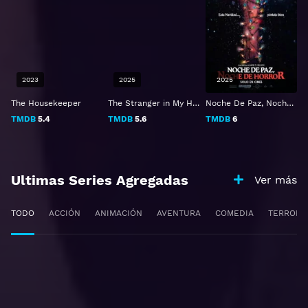
2023
2025
2025
The Housekeeper
The Stranger in My Home
Noche De Paz, Noche De Horror
TMDB
5.4
TMDB
5.6
TMDB
6
Ultimas Series Agregadas
Ver más
TODO
ACCIÓN
ANIMACIÓN
AVENTURA
COMEDIA
TERROR