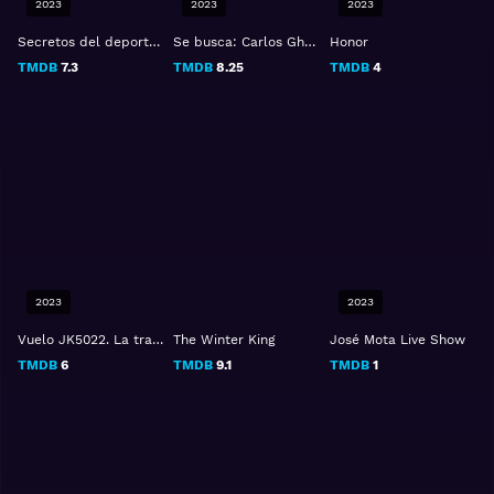
2023
2023
2023
Secretos del deporte: Los reyes del pantano
Se busca: Carlos Ghosn
Honor
TMDB
7.3
TMDB
8.25
TMDB
4
2023
2023
Vuelo JK5022. La tragedia de Spanair
The Winter King
José Mota Live Show
TMDB
6
TMDB
9.1
TMDB
1