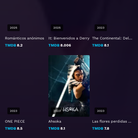
2025
2025
2023
Románticos anónimos
It: Bienvenidos a Derry
The Continental: Del universo de John Wick
TMDB
8.2
TMDB
8.006
TMDB
8.1
2023
2023
2023
ONE PIECE
Ahsoka
Las flores perdidas de Alice Hart
TMDB
8.5
TMDB
8.1
TMDB
7.8