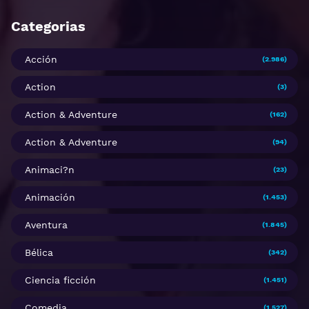
Categorias
Acción
(2.986)
Action
(3)
Action & Adventure
(162)
Action & Adventure
(94)
Animaci?n
(23)
Animación
(1.453)
Aventura
(1.845)
Bélica
(342)
Ciencia ficción
(1.451)
Comedia
(1.527)