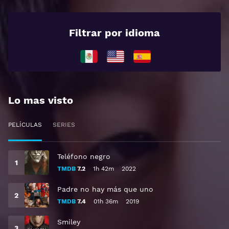
Filtrar por idioma
Lo mas visto
PELÍCULAS
SERIES
Teléfono negro
TMDB
7.2
1h 42m
2022
Padre no hay más que uno
TMDB
7.4
01h 36m
2019
Smiley