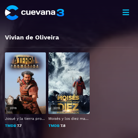
Vivian de Oliveira
2016
2015
Josué y la tierra prometida
Moisés y los diez mandamientos
TMDB
7.7
TMDB
7.8