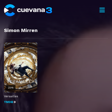
Simon Mirren
2015
Versailles
TMDB
0