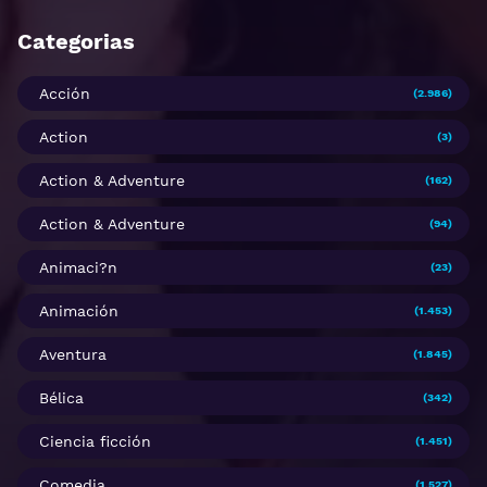
Categorias
Acción
(2.986)
Action
(3)
Action & Adventure
(162)
Action & Adventure
(94)
Animaci?n
(23)
Animación
(1.453)
Aventura
(1.845)
Bélica
(342)
Ciencia ficción
(1.451)
Comedia
(1.527)