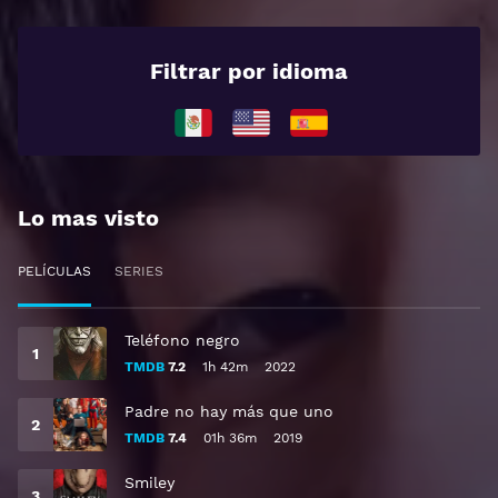
Filtrar por idioma
Lo mas visto
PELÍCULAS
SERIES
Teléfono negro
TMDB
7.2
1h 42m
2022
Padre no hay más que uno
TMDB
7.4
01h 36m
2019
Smiley