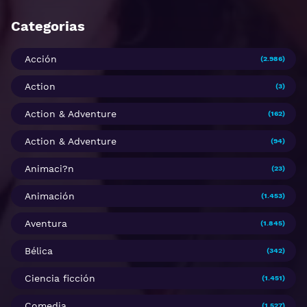
Categorias
Acción
(2.986)
Action
(3)
Action & Adventure
(162)
Action & Adventure
(94)
Animaci?n
(23)
Animación
(1.453)
Aventura
(1.845)
Bélica
(342)
Ciencia ficción
(1.451)
Comedia
(1.527)