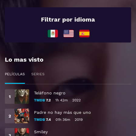
Filtrar por idioma
Lo mas visto
PELÍCULAS
SERIES
Teléfono negro
TMDB
7.2
1h 42m
2022
Padre no hay más que uno
TMDB
7.4
01h 36m
2019
Smiley