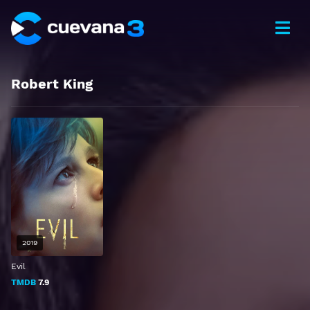
Robert King
2019
Evil
TMDB
7.9