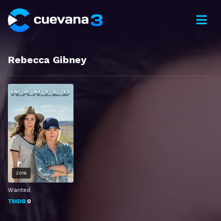
Rebecca Gibney
2016
Wanted
TMDB
0