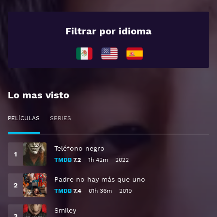
Filtrar por idioma
Lo mas visto
PELÍCULAS
SERIES
Teléfono negro
TMDB
7.2
1h 42m
2022
Padre no hay más que uno
TMDB
7.4
01h 36m
2019
Smiley