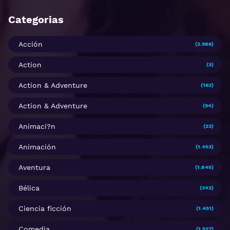
Categorias
Acción
(2.986)
Action
(3)
Action & Adventure
(162)
Action & Adventure
(94)
Animaci?n
(23)
Animación
(1.453)
Aventura
(1.845)
Bélica
(342)
Ciencia ficción
(1.451)
Comedia
(1.527)