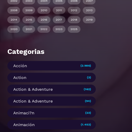
2002
2003
2004
2005
2006
2007
2008
2009
2010
2011
2012
2013
2014
2015
2016
2017
2018
2019
2020
2021
2022
2023
2025
Categorias
Acción
(2.986)
Action
(3)
Action & Adventure
(162)
Action & Adventure
(94)
Animaci?n
(23)
Animación
(1.453)