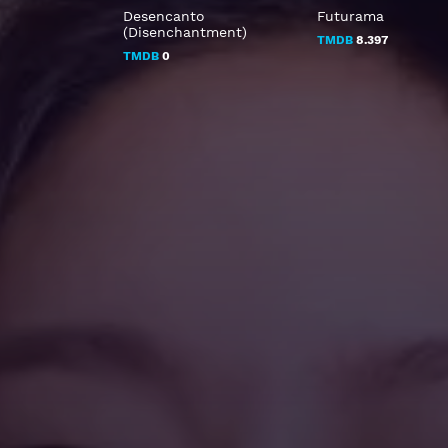
Desencanto
Futurama
(Disenchantment)
TMDB
8.397
TMDB
0