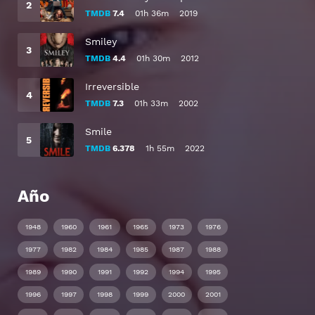
TMDB
7.4
01h 36m
2019
Smiley
TMDB
4.4
01h 30m
2012
Irreversible
TMDB
7.3
01h 33m
2002
Smile
TMDB
6.378
1h 55m
2022
Año
1948
1960
1961
1965
1973
1976
1977
1982
1984
1985
1987
1988
1989
1990
1991
1992
1994
1995
1996
1997
1998
1999
2000
2001