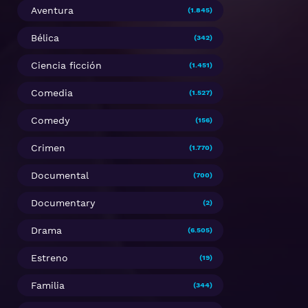
Aventura
(1.845)
Bélica
(342)
Ciencia ficción
(1.451)
Comedia
(1.527)
Comedy
(156)
Crimen
(1.770)
Documental
(700)
Documentary
(2)
Drama
(6.505)
Estreno
(19)
Familia
(344)