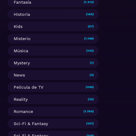
Fantasía
(1.313)
Historia
(185)
Kids
(57)
Misterio
(1.196)
Música
(132)
Mystery
(1)
News
(3)
Película de TV
(499)
Reality
(32)
Romance
(1.789)
Sci-Fi & Fantasy
(197)
Sci-Fi & Fantasy
(119)