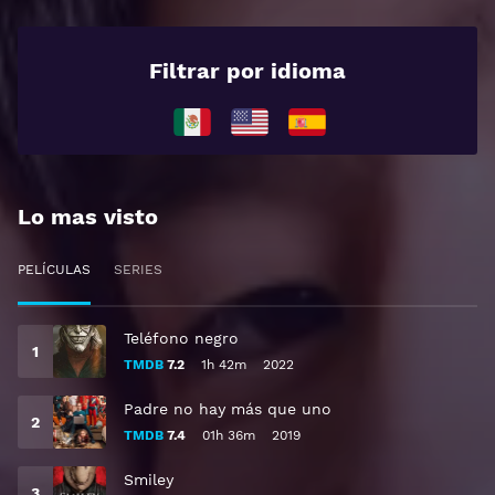
Filtrar por idioma
Lo mas visto
PELÍCULAS
SERIES
Teléfono negro
TMDB
7.2
1h 42m
2022
Padre no hay más que uno
TMDB
7.4
01h 36m
2019
Smiley