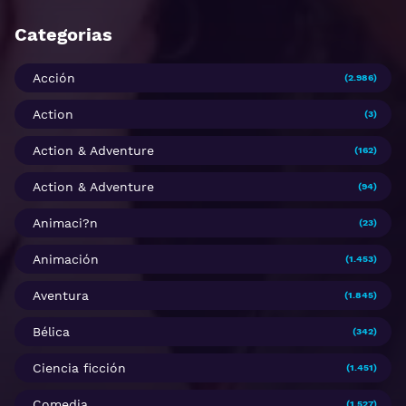
Categorias
Acción
(2.986)
Action
(3)
Action & Adventure
(162)
Action & Adventure
(94)
Animaci?n
(23)
Animación
(1.453)
Aventura
(1.845)
Bélica
(342)
Ciencia ficción
(1.451)
Comedia
(1.527)