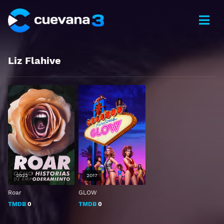
Liz Flahive
2022
2017
Roar
GLOW
TMDB
0
TMDB
0