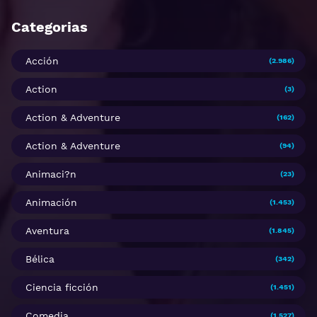
Categorias
Acción
(2.986)
Action
(3)
Action & Adventure
(162)
Action & Adventure
(94)
Animaci?n
(23)
Animación
(1.453)
Aventura
(1.845)
Bélica
(342)
Ciencia ficción
(1.451)
Comedia
(1.527)