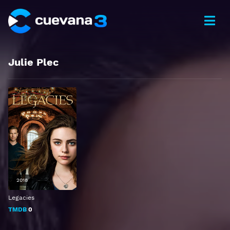
Julie Plec
2018
Legacies
TMDB
0