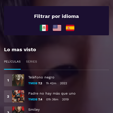
Filtrar por idioma
Lo mas visto
PELÍCULAS
SERIES
Teléfono negro
TMDB
7.2
1h 42m
2022
Padre no hay más que uno
TMDB
7.4
01h 36m
2019
Smiley