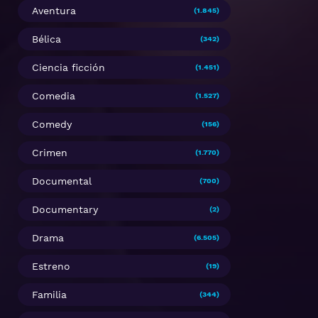
Aventura
(1.845)
Bélica
(342)
Ciencia ficción
(1.451)
Comedia
(1.527)
Comedy
(156)
Crimen
(1.770)
Documental
(700)
Documentary
(2)
Drama
(6.505)
Estreno
(19)
Familia
(344)