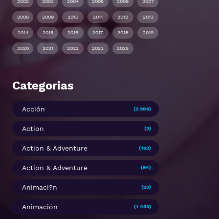
2002
2003
2004
2005
2006
2007
2008
2009
2010
2011
2012
2013
2014
2015
2016
2017
2018
2019
2020
2021
2022
2023
2025
Categorias
Acción
(2.986)
Action
(3)
Action & Adventure
(162)
Action & Adventure
(94)
Animaci?n
(23)
Animación
(1.453)