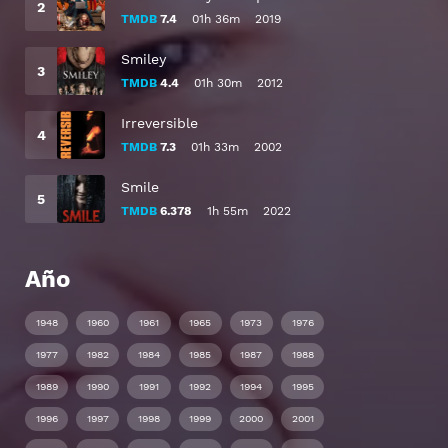
TMDB
7.4
01h 36m
2019
Smiley
TMDB
4.4
01h 30m
2012
Irreversible
TMDB
7.3
01h 33m
2002
Smile
TMDB
6.378
1h 55m
2022
Año
1948
1960
1961
1965
1973
1976
1977
1982
1984
1985
1987
1988
1989
1990
1991
1992
1994
1995
1996
1997
1998
1999
2000
2001