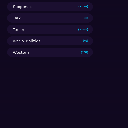
Suspense
(3.778)
Talk
(6)
Terror
(2.385)
War & Politics
(19)
Western
(198)