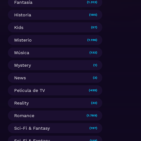
Fantasía
(1.313)
Historia
(185)
Kids
(57)
Misterio
(1.196)
Música
(132)
Mystery
(1)
News
(3)
Película de TV
(499)
Reality
(32)
Romance
(1.789)
Sci-Fi & Fantasy
(197)
Sci-Fi & Fantasy
(119)