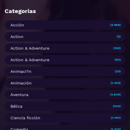
Categorias
Acción
(2.986)
Action
(3)
Action & Adventure
(162)
Action & Adventure
(94)
Animaci?n
(23)
Animación
(1.453)
Aventura
(1.845)
Bélica
(342)
Ciencia ficción
(1.451)
Comedia
(1.527)