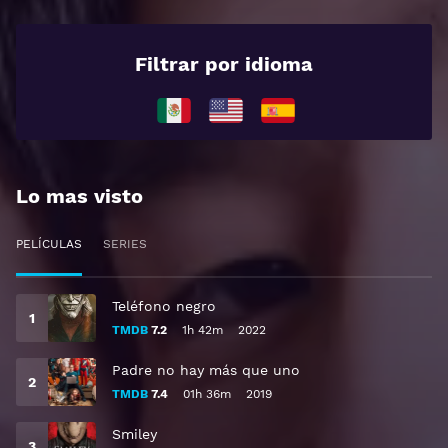
Filtrar por idioma
Lo mas visto
PELÍCULAS
SERIES
Teléfono negro
TMDB
7.2
1h 42m
2022
Padre no hay más que uno
TMDB
7.4
01h 36m
2019
Smiley