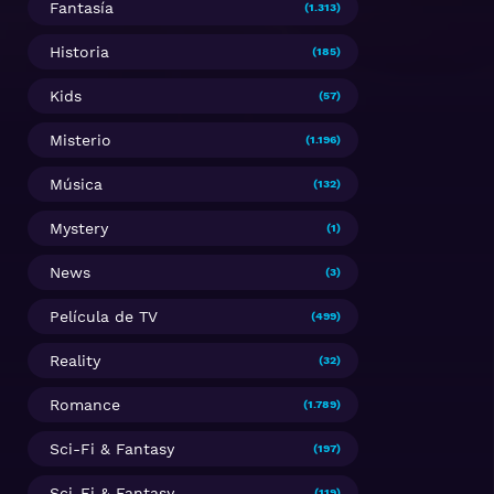
Fantasía
(1.313)
Historia
(185)
Kids
(57)
Misterio
(1.196)
Música
(132)
Mystery
(1)
News
(3)
Película de TV
(499)
Reality
(32)
Romance
(1.789)
Sci-Fi & Fantasy
(197)
Sci-Fi & Fantasy
(119)