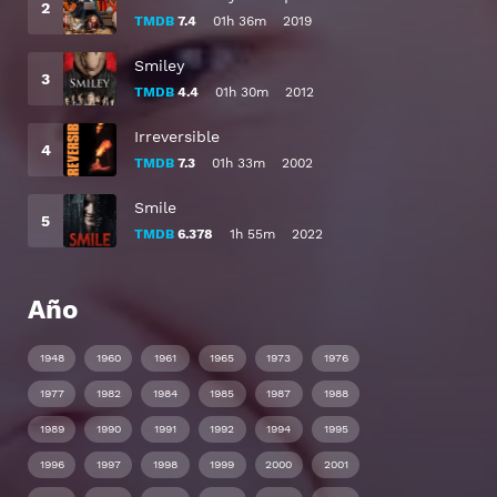
TMDB
7.4
01h 36m
2019
Smiley
TMDB
4.4
01h 30m
2012
Irreversible
TMDB
7.3
01h 33m
2002
Smile
TMDB
6.378
1h 55m
2022
Año
1948
1960
1961
1965
1973
1976
1977
1982
1984
1985
1987
1988
1989
1990
1991
1992
1994
1995
1996
1997
1998
1999
2000
2001