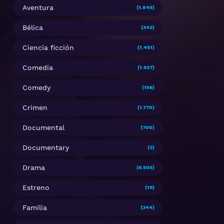
Aventura
(1.845)
Bélica
(342)
Ciencia ficción
(1.451)
Comedia
(1.527)
Comedy
(156)
Crimen
(1.770)
Documental
(700)
Documentary
(2)
Drama
(6.505)
Estreno
(19)
Familia
(344)