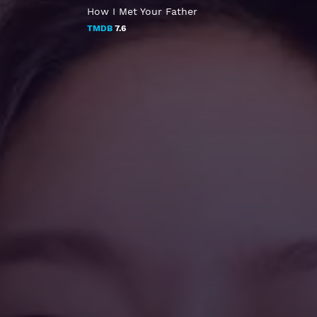
How I Met Your Father
TMDB
7.6