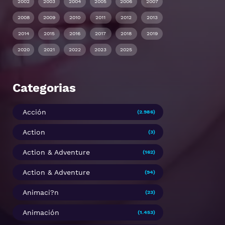
2002
2003
2004
2005
2006
2007
2008
2009
2010
2011
2012
2013
2014
2015
2016
2017
2018
2019
2020
2021
2022
2023
2025
Categorias
Acción
(2.986)
Action
(3)
Action & Adventure
(162)
Action & Adventure
(94)
Animaci?n
(23)
Animación
(1.453)