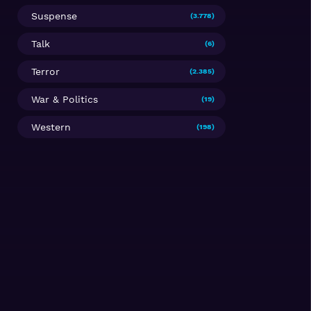
Suspense
(3.778)
Talk
(6)
Terror
(2.385)
War & Politics
(19)
Western
(198)