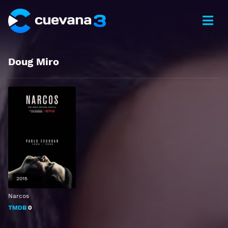
Doug Miro
2015
Narcos
TMDB
0