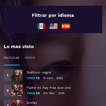
Filtrar por idioma
Lo mas visto
PELÍCULAS
SERIES
Teléfono negro
TMDB
7.2
1h 42m
2022
Padre no hay más que uno
TMDB
7.4
01h 36m
2019
Smiley