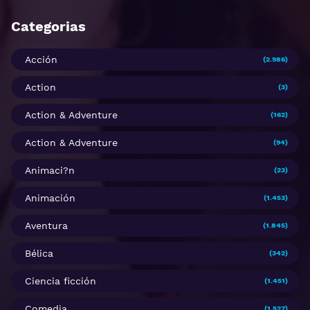
Categorias
Acción
(2.986)
Action
(3)
Action & Adventure
(162)
Action & Adventure
(94)
Animaci?n
(23)
Animación
(1.453)
Aventura
(1.845)
Bélica
(342)
Ciencia ficción
(1.451)
Comedia
(1.527)