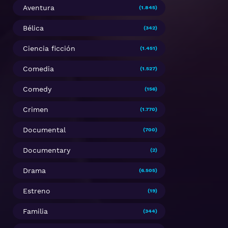
Aventura
(1.845)
Bélica
(342)
Ciencia ficción
(1.451)
Comedia
(1.527)
Comedy
(156)
Crimen
(1.770)
Documental
(700)
Documentary
(2)
Drama
(6.505)
Estreno
(19)
Familia
(344)