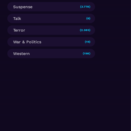
Suspense
(3.778)
Talk
(6)
Terror
(2.385)
War & Politics
(19)
Western
(198)