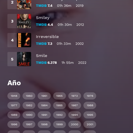
TMDB
7.4
01h 36m
2019
Smiley
TMDB
4.4
01h 30m
2012
Irreversible
TMDB
7.3
01h 33m
2002
Smile
TMDB
6.378
1h 55m
2022
Año
1948
1960
1961
1965
1973
1976
1977
1982
1984
1985
1987
1988
1989
1990
1991
1992
1994
1995
1996
1997
1998
1999
2000
2001