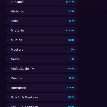
Fantasía
(1.313)
Historia
(185)
Kids
(57)
Misterio
(1.196)
Música
(132)
Mystery
(1)
News
(3)
Película de TV
(499)
Reality
(32)
Romance
(1.789)
Sci-Fi & Fantasy
(197)
Sci-Fi & Fantasy
(119)