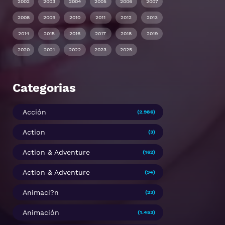
2002
2003
2004
2005
2006
2007
2008
2009
2010
2011
2012
2013
2014
2015
2016
2017
2018
2019
2020
2021
2022
2023
2025
Categorias
Acción
(2.986)
Action
(3)
Action & Adventure
(162)
Action & Adventure
(94)
Animaci?n
(23)
Animación
(1.453)