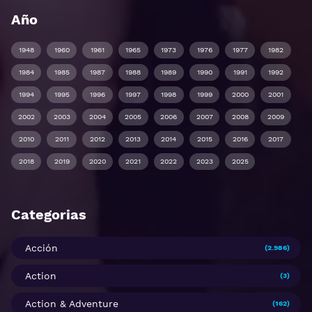
Año
1948
1960
1961
1965
1973
1976
1977
1982
1984
1985
1987
1988
1989
1990
1991
1992
1994
1995
1996
1997
1998
1999
2000
2001
2002
2003
2004
2005
2006
2007
2008
2009
2010
2011
2012
2013
2014
2015
2016
2017
2018
2019
2020
2021
2022
2023
2025
Categorias
Acción
(2.986)
Action
(3)
Action & Adventure
(162)