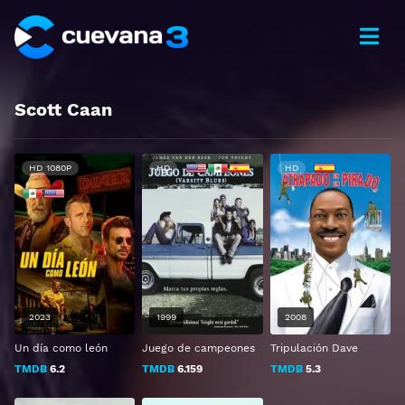
Scott Caan
HD 1080P
HD
HD
2023
1999
2008
Un día como león
Juego de campeones
Tripulación Dave
TMDB
6.2
TMDB
6.159
TMDB
5.3