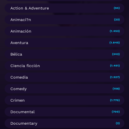
Action & Adventure
(94)
Animaci?n
(23)
Animación
(1.453)
Aventura
(1.845)
Bélica
(342)
Ciencia ficción
(1.451)
Comedia
(1.527)
Comedy
(156)
Crimen
(1.770)
Documental
(700)
Documentary
(2)