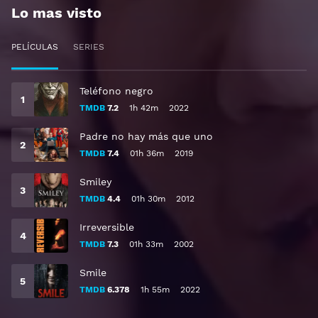
Lo mas visto
PELÍCULAS
SERIES
Teléfono negro
TMDB
7.2
1h 42m
2022
Padre no hay más que uno
TMDB
7.4
01h 36m
2019
Smiley
TMDB
4.4
01h 30m
2012
Irreversible
TMDB
7.3
01h 33m
2002
Smile
TMDB
6.378
1h 55m
2022