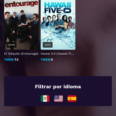
2004
2010
El Séquito (Entourage)
Hawai 5.0 (Hawaii Five-0)
TMDB
7.3
TMDB
0
Filtrar por idioma