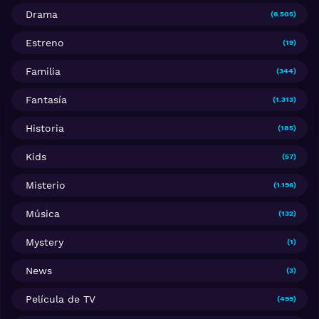
Drama
(6.505)
Estreno
(19)
Familia
(344)
Fantasía
(1.313)
Historia
(185)
Kids
(57)
Misterio
(1.196)
Música
(132)
Mystery
(1)
News
(3)
Película de TV
(499)