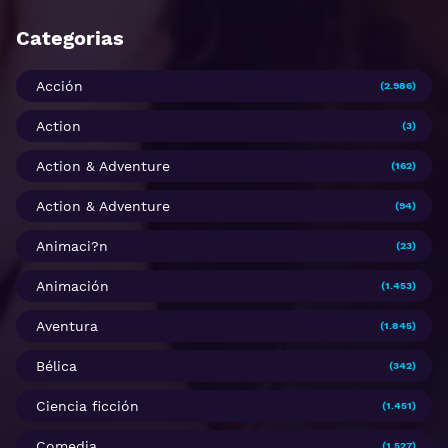
Categorias
Acción
(2.986)
Action
(3)
Action & Adventure
(162)
Action & Adventure
(94)
Animaci?n
(23)
Animación
(1.453)
Aventura
(1.845)
Bélica
(342)
Ciencia ficción
(1.451)
Comedia
(1.527)