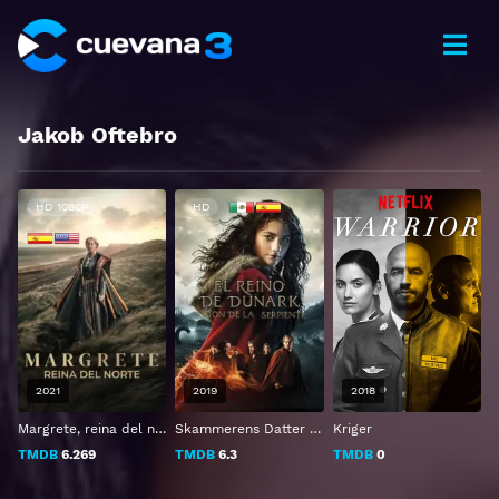
Jakob Oftebro
HD 1080P
HD
2021
2019
2018
Margrete, reina del norte
Skammerens Datter II: Slangens Gave
Kriger
TMDB
6.269
TMDB
6.3
TMDB
0