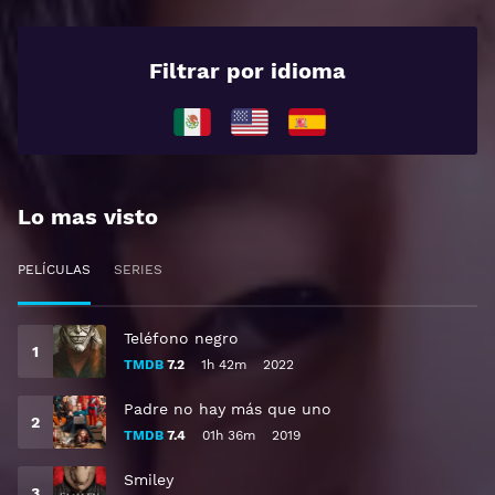
Filtrar por idioma
Lo mas visto
PELÍCULAS
SERIES
Teléfono negro
TMDB
7.2
1h 42m
2022
Padre no hay más que uno
TMDB
7.4
01h 36m
2019
Smiley