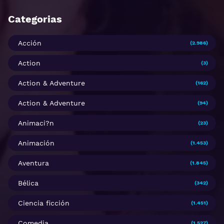
Categorias
Acción
(2.986)
Action
(3)
Action & Adventure
(162)
Action & Adventure
(94)
Animaci?n
(23)
Animación
(1.453)
Aventura
(1.845)
Bélica
(342)
Ciencia ficción
(1.451)
Comedia
(1.527)