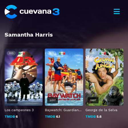
Samantha Harris
HD
HD
HD
1996
2017
1997
Los campeones 3
Baywatch: Guardianes de la Bahía
George de la Selva
TMDB
6
TMDB
6.1
TMDB
5.6