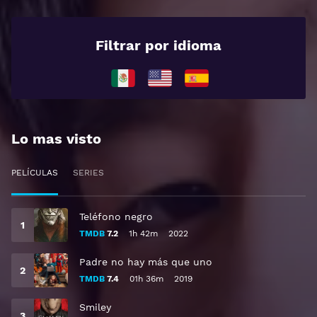
Filtrar por idioma
Lo mas visto
PELÍCULAS
SERIES
Teléfono negro
TMDB
7.2
1h 42m
2022
Padre no hay más que uno
TMDB
7.4
01h 36m
2019
Smiley