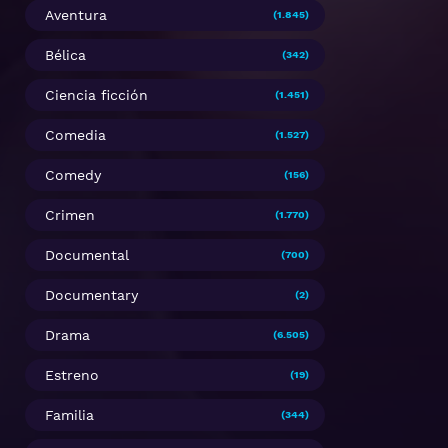
Aventura
(1.845)
Bélica
(342)
Ciencia ficción
(1.451)
Comedia
(1.527)
Comedy
(156)
Crimen
(1.770)
Documental
(700)
Documentary
(2)
Drama
(6.505)
Estreno
(19)
Familia
(344)