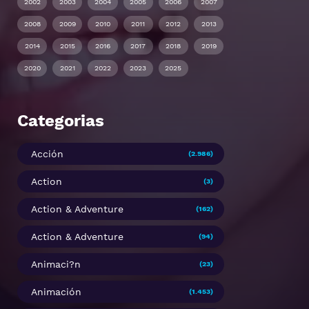
2002
2003
2004
2005
2006
2007
2008
2009
2010
2011
2012
2013
2014
2015
2016
2017
2018
2019
2020
2021
2022
2023
2025
Categorias
Acción
(2.986)
Action
(3)
Action & Adventure
(162)
Action & Adventure
(94)
Animaci?n
(23)
Animación
(1.453)