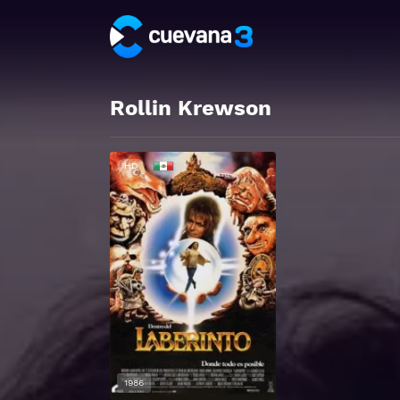
Rollin Krewson
HD
1986