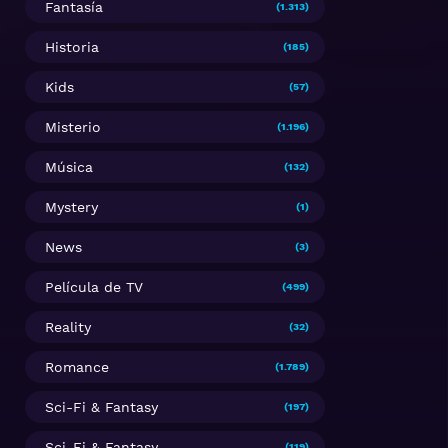
Fantasía
(1.313)
Historia
(185)
Kids
(57)
Misterio
(1.196)
Música
(132)
Mystery
(1)
News
(3)
Película de TV
(499)
Reality
(32)
Romance
(1.789)
Sci-Fi & Fantasy
(197)
Sci-Fi & Fantasy
(119)