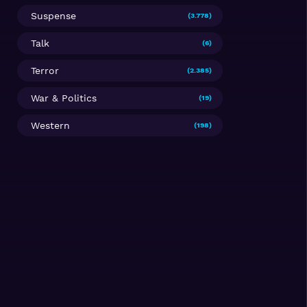
Suspense
(3.778)
Talk
(6)
Terror
(2.385)
War & Politics
(19)
Western
(198)