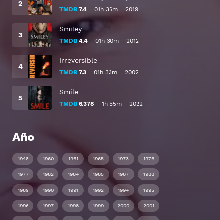
TMDB
7.4
01h 36m
2019
Smiley
TMDB
4.4
01h 30m
2012
Irreversible
TMDB
7.3
01h 33m
2002
Smile
TMDB
6.378
1h 55m
2022
Año
1948
1960
1961
1965
1973
1976
1977
1982
1984
1985
1987
1988
1989
1990
1991
1992
1994
1995
1996
1997
1998
1999
2000
2001