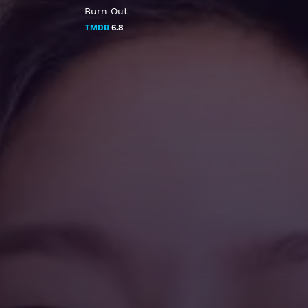
Burn Out
TMDB
6.8