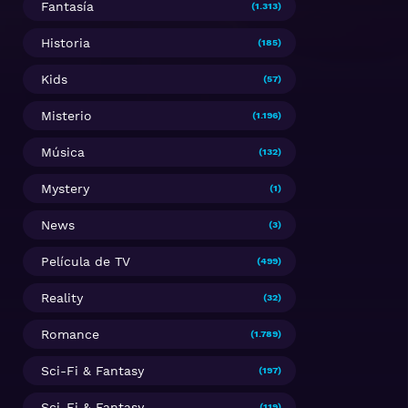
Fantasía
(1.313)
Historia
(185)
Kids
(57)
Misterio
(1.196)
Música
(132)
Mystery
(1)
News
(3)
Película de TV
(499)
Reality
(32)
Romance
(1.789)
Sci-Fi & Fantasy
(197)
Sci-Fi & Fantasy
(119)