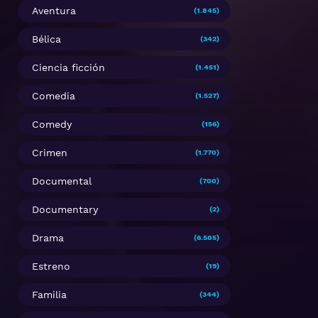
Aventura
(1.845)
Bélica
(342)
Ciencia ficción
(1.451)
Comedia
(1.527)
Comedy
(156)
Crimen
(1.770)
Documental
(700)
Documentary
(2)
Drama
(6.505)
Estreno
(19)
Familia
(344)