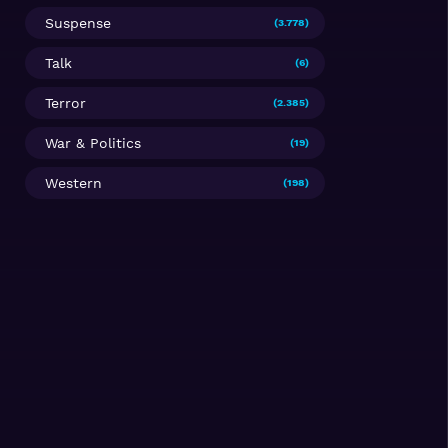
Suspense
(3.778)
Talk
(6)
Terror
(2.385)
War & Politics
(19)
Western
(198)