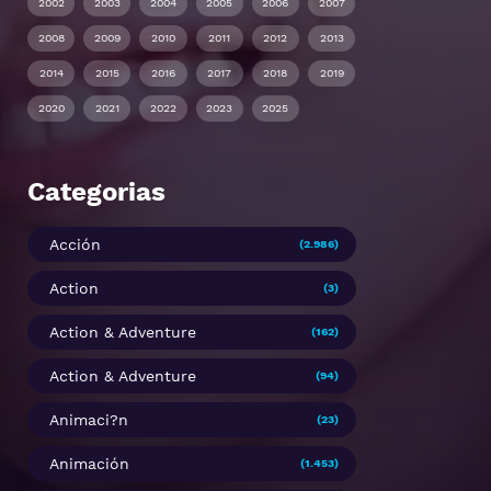
2002
2003
2004
2005
2006
2007
2008
2009
2010
2011
2012
2013
2014
2015
2016
2017
2018
2019
2020
2021
2022
2023
2025
Categorias
Acción
(2.986)
Action
(3)
Action & Adventure
(162)
Action & Adventure
(94)
Animaci?n
(23)
Animación
(1.453)