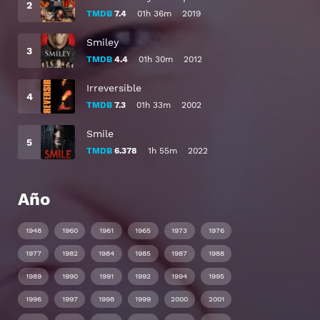
TMDB
7.4
01h 36m
2019
Smiley
TMDB
4.4
01h 30m
2012
Irreversible
TMDB
7.3
01h 33m
2002
Smile
TMDB
6.378
1h 55m
2022
Año
1948
1960
1961
1965
1973
1976
1977
1982
1984
1985
1987
1988
1989
1990
1991
1992
1994
1995
1996
1997
1998
1999
2000
2001