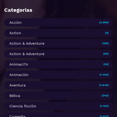
Categorias
Acción
(2.986)
Action
(3)
Action & Adventure
(162)
Action & Adventure
(94)
Animaci?n
(23)
Animación
(1.453)
Aventura
(1.845)
Bélica
(342)
Ciencia ficción
(1.451)
Comedia
(1.527)