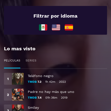
Filtrar por idioma
Lo mas visto
PELÍCULAS
SERIES
Teléfono negro
TMDB
7.2
1h 42m
2022
Padre no hay más que uno
TMDB
7.4
01h 36m
2019
Smiley