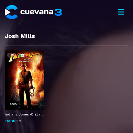
Josh Mills
HD
2008
Indiana Jones 4: El reino de la Calavera de Cristal
TMDB
5.9