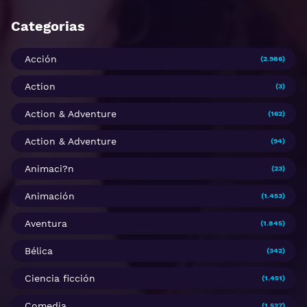
Categorias
Acción
(2.986)
Action
(3)
Action & Adventure
(162)
Action & Adventure
(94)
Animaci?n
(23)
Animación
(1.453)
Aventura
(1.845)
Bélica
(342)
Ciencia ficción
(1.451)
Comedia
(1.527)