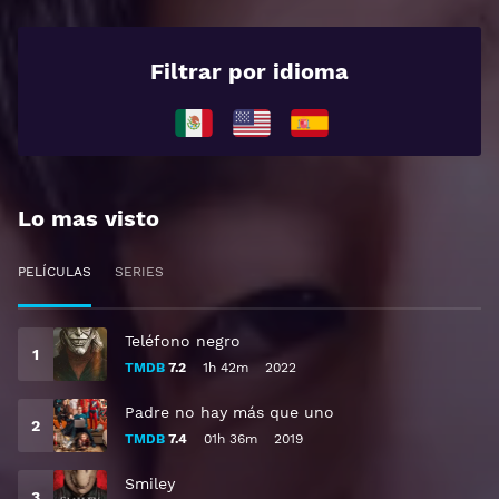
Filtrar por idioma
Lo mas visto
PELÍCULAS
SERIES
Teléfono negro
TMDB
7.2
1h 42m
2022
Padre no hay más que uno
TMDB
7.4
01h 36m
2019
Smiley