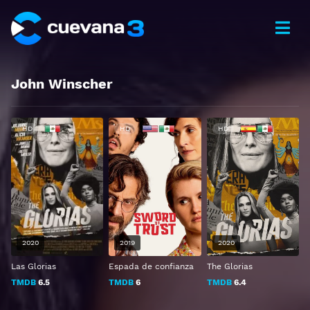
John Winscher
HD
HD
HD
2020
2019
2020
Las Glorias
Espada de confianza
The Glorias
TMDB
6.5
TMDB
6
TMDB
6.4