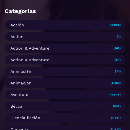
Categorias
Acción
(2.986)
Action
(3)
Action & Adventure
(162)
Action & Adventure
(94)
Animaci?n
(23)
Animación
(1.453)
Aventura
(1.845)
Bélica
(342)
Ciencia ficción
(1.451)
Comedia
(1.527)