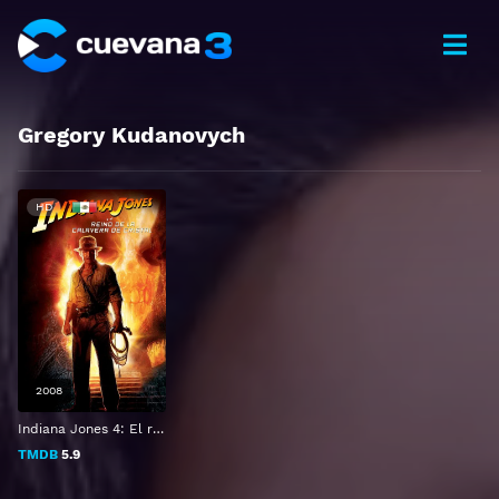
Gregory Kudanovych
HD
2008
Indiana Jones 4: El reino de la Calavera de Cristal
TMDB
5.9