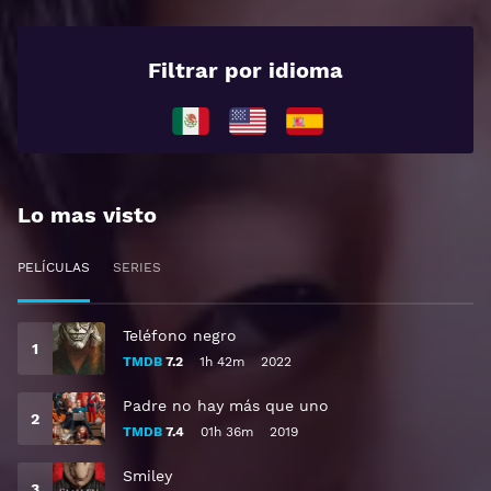
Filtrar por idioma
Lo mas visto
PELÍCULAS
SERIES
Teléfono negro
TMDB
7.2
1h 42m
2022
Padre no hay más que uno
TMDB
7.4
01h 36m
2019
Smiley