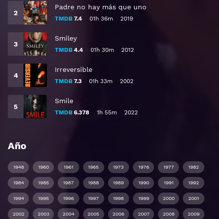
Padre no hay más que uno
TMDB
7.4
01h 36m
2019
Smiley
TMDB
4.4
01h 30m
2012
Irreversible
TMDB
7.3
01h 33m
2002
Smile
TMDB
6.378
1h 55m
2022
Año
1948
1960
1961
1965
1973
1976
1977
1982
1984
1985
1987
1988
1989
1990
1991
1992
1994
1995
1996
1997
1998
1999
2000
2001
2002
2003
2004
2005
2006
2007
2008
2009