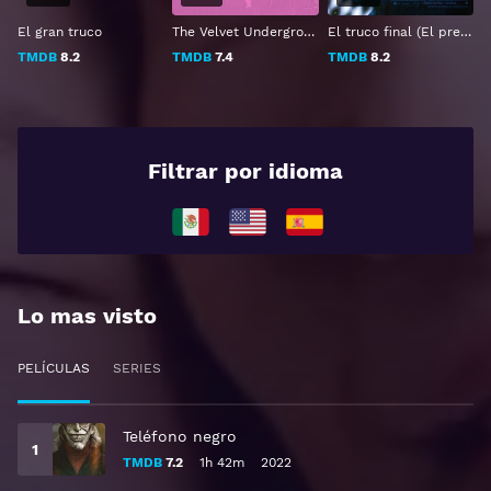
El gran truco
The Velvet Underground
El truco final (El prestigio)
TMDB
8.2
TMDB
7.4
TMDB
8.2
Filtrar por idioma
Lo mas visto
PELÍCULAS
SERIES
Teléfono negro
TMDB
7.2
1h 42m
2022