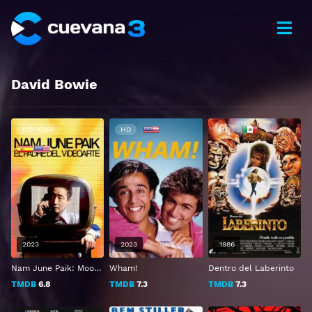
David Bowie
HD 1080P
HD
HD
2023
2023
1986
Nam June Paik: Moon Is The Oldest TV
Wham!
Dentro del Laberinto
TMDB
6.8
TMDB
7.3
TMDB
7.3