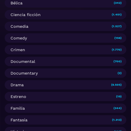
Bélica
(342)
Ciencia ficción
(1.451)
Comedia
(1.527)
Comedy
(156)
Crimen
(1.770)
Documental
(700)
Documentary
(2)
Drama
(6.505)
Estreno
(19)
Familia
(344)
Fantasía
(1.313)