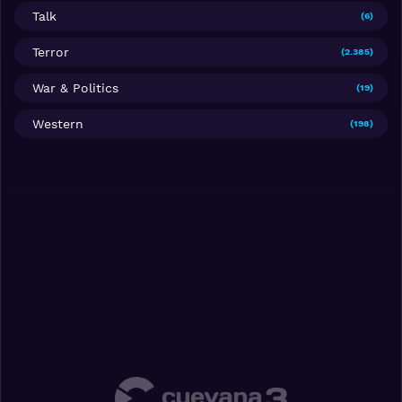
Talk
(6)
Terror
(2.385)
War & Politics
(19)
Western
(198)