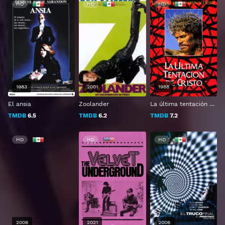
HD
HD
HD
1983
2001
1988
El ansia
Zoolander
La última tentación de Cristo
TMDB
6.5
TMDB
6.2
TMDB
7.2
HD
HD
HD
2006
2021
2006