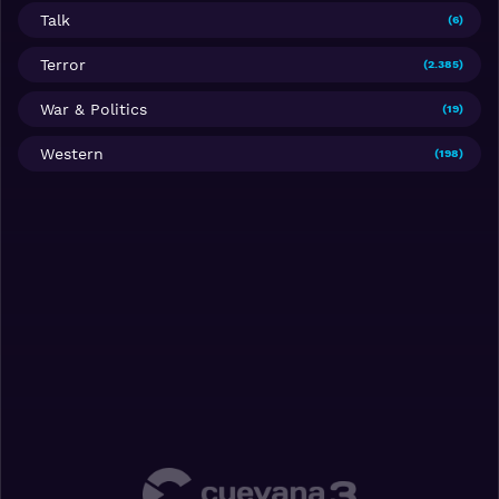
Talk
(6)
Terror
(2.385)
War & Politics
(19)
Western
(198)