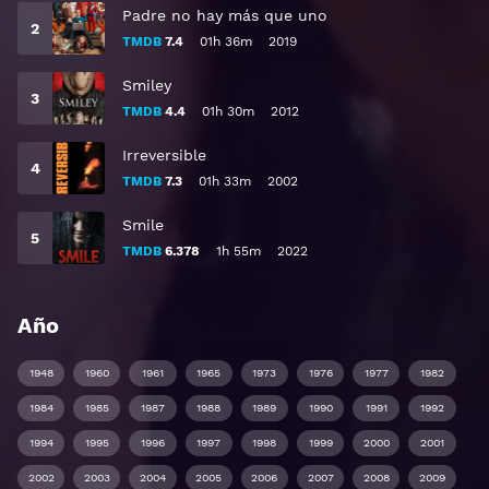
Padre no hay más que uno
TMDB
7.4
01h 36m
2019
Smiley
TMDB
4.4
01h 30m
2012
Irreversible
TMDB
7.3
01h 33m
2002
Smile
TMDB
6.378
1h 55m
2022
Año
1948
1960
1961
1965
1973
1976
1977
1982
1984
1985
1987
1988
1989
1990
1991
1992
1994
1995
1996
1997
1998
1999
2000
2001
2002
2003
2004
2005
2006
2007
2008
2009