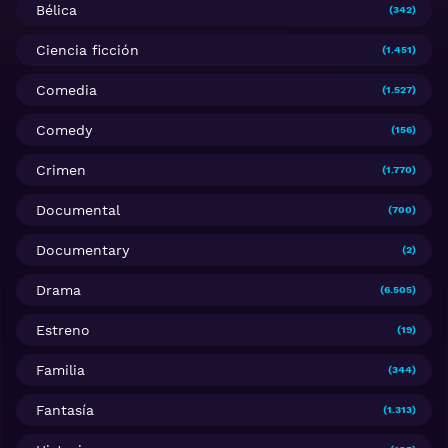
Bélica
(342)
Ciencia ficción
(1.451)
Comedia
(1.527)
Comedy
(156)
Crimen
(1.770)
Documental
(700)
Documentary
(2)
Drama
(6.505)
Estreno
(19)
Familia
(344)
Fantasía
(1.313)