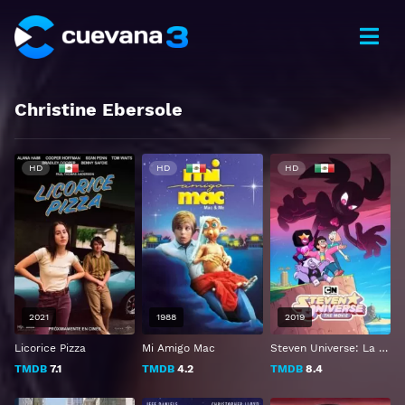
Christine Ebersole
HD
HD
HD
2021
1988
2019
Licorice Pizza
Mi Amigo Mac
Steven Universe: La Película
TMDB
7.1
TMDB
4.2
TMDB
8.4