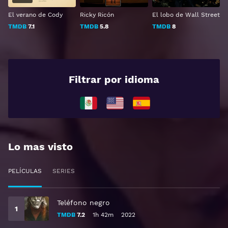
El verano de Cody
Ricky Ricón
El lobo de Wall Street
TMDB
7.1
TMDB
5.8
TMDB
8
Filtrar por idioma
Lo mas visto
PELÍCULAS
SERIES
Teléfono negro
TMDB
7.2
1h 42m
2022