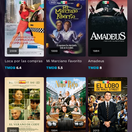
HD
HD
HD
2009
1999
1984
Loca por las compras
Mi Marciano Favorito
Amadeus
TMDB
6.4
TMDB
5.5
TMDB
8
HD
HD
HD
2020
1994
2013