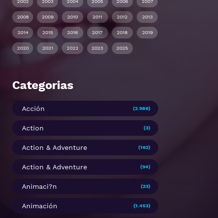
2002
2003
2004
2005
2006
2007
2008
2009
2010
2011
2012
2013
2014
2015
2016
2017
2018
2019
2020
2021
2022
2023
2025
Categorias
Acción
(2.986)
Action
(3)
Action & Adventure
(162)
Action & Adventure
(94)
Animaci?n
(23)
Animación
(1.453)