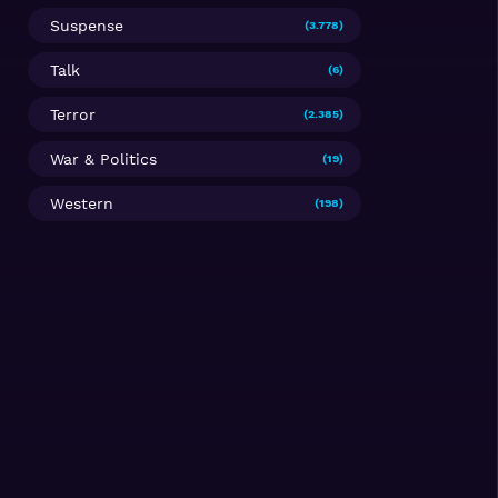
Suspense
(3.778)
Talk
(6)
Terror
(2.385)
War & Politics
(19)
Western
(198)