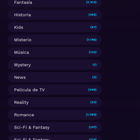
Fantasía
(1.313)
Historia
(185)
Kids
(57)
Misterio
(1.196)
Música
(132)
Mystery
(1)
News
(3)
Película de TV
(499)
Reality
(32)
Romance
(1.789)
Sci-Fi & Fantasy
(197)
Sci-Fi & Fantasy
(119)