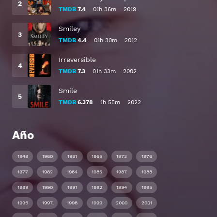
TMDB
7.4
01h 36m
2019
Smiley
TMDB
4.4
01h 30m
2012
Irreversible
TMDB
7.3
01h 33m
2002
Smile
TMDB
6.378
1h 55m
2022
Año
1948
1960
1961
1965
1973
1976
1977
1982
1984
1985
1987
1988
1989
1990
1991
1992
1994
1995
1996
1997
1998
1999
2000
2001