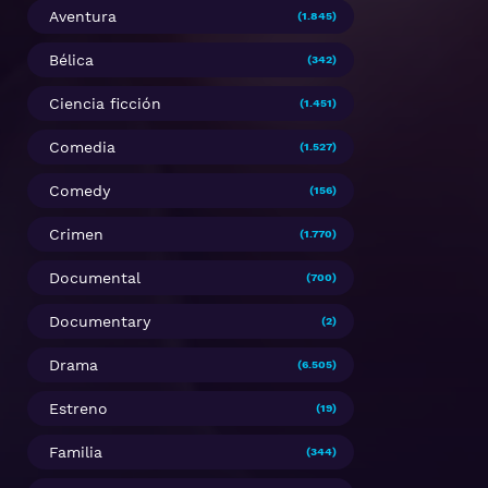
Aventura
(1.845)
Bélica
(342)
Ciencia ficción
(1.451)
Comedia
(1.527)
Comedy
(156)
Crimen
(1.770)
Documental
(700)
Documentary
(2)
Drama
(6.505)
Estreno
(19)
Familia
(344)