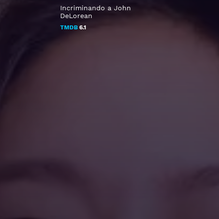
Incriminando a John
DeLorean
TMDB
6.1