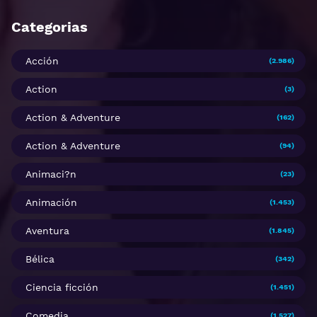
Categorias
Acción
(2.986)
Action
(3)
Action & Adventure
(162)
Action & Adventure
(94)
Animaci?n
(23)
Animación
(1.453)
Aventura
(1.845)
Bélica
(342)
Ciencia ficción
(1.451)
Comedia
(1.527)