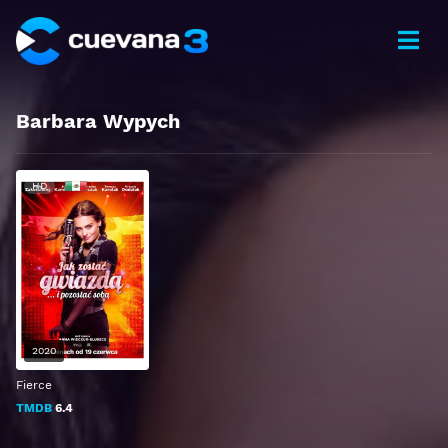
Barbara Wypych
HD
2020
Fierce
TMDB
6.4