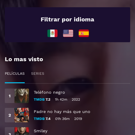
Filtrar por idioma
Lo mas visto
PELÍCULAS
SERIES
Teléfono negro
TMDB
7.2
1h 42m
2022
Padre no hay más que uno
TMDB
7.4
01h 36m
2019
Smiley