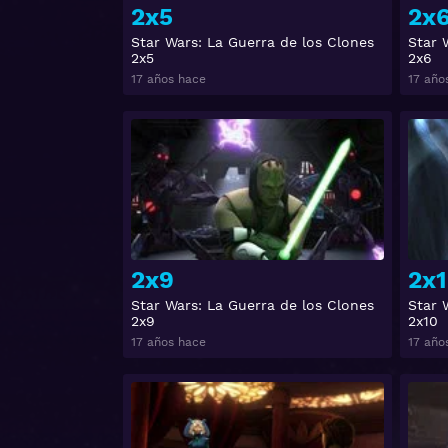
2x5
2x
Star Wars: La Guerra de los Clones
Star 
2x5
2x6
17 años hace
17 año
Ver
2x9
2x1
Star Wars: La Guerra de los Clones
Star 
2x9
2x10
17 años hace
17 año
Ver