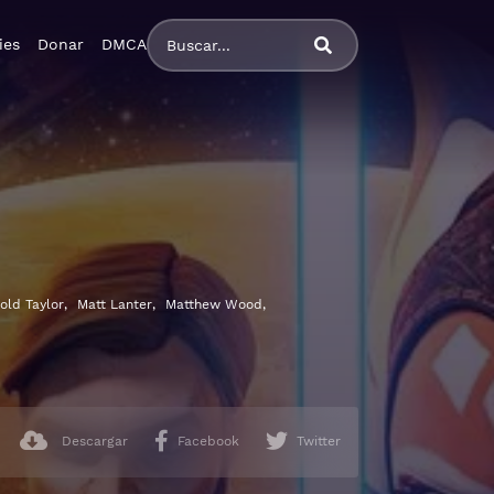
ies
Donar
DMCA
old Taylor
,
Matt Lanter
,
Matthew Wood
,
Descargar
Facebook
Twitter