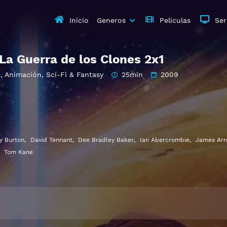
Inicio
Generos
Peliculas
Ser
La Guerra de los Clones 2x1
e
,
Animación
,
Sci-Fi & Fantasy
25min
2009
y Burton
,
David Tennant
,
Dee Bradley Baker
,
Ian Abercrombie
,
James Arn
,
Tom Kane