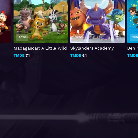
2016
2016
202
 Wild
Skylanders Academy
Ben 10 Reboot
Drift
TMDB
6.1
TMDB
0
TMD