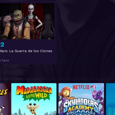
Ver
22
Wars: La Guerra de los Clones
s hace