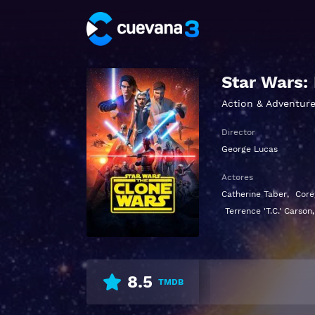
Star Wars: 
Action & Adventur
Director
George Lucas
Actores
Catherine Taber
,
Core
Terrence 'T.C.' Carson
8.5
TMDB