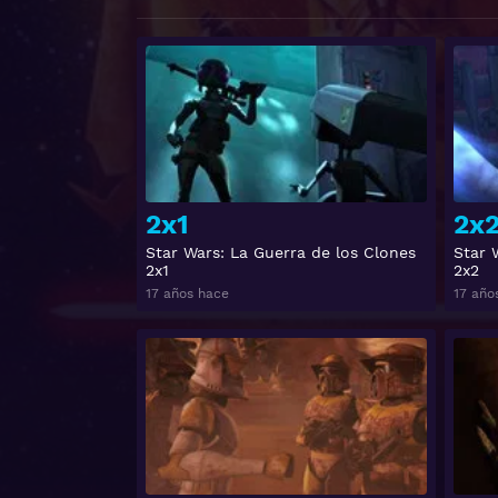
Ver
2x1
2x
Star Wars: La Guerra de los Clones
Star 
2x1
2x2
17 años hace
17 año
Ver