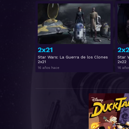
Ver
2x21
2x
Star Wars: La Guerra de los Clones
Star 
2x21
2x22
16 años hace
16 año