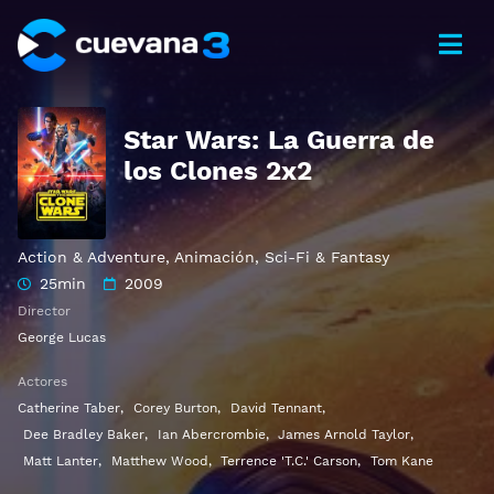
Star Wars: La Guerra de
los Clones 2x2
Action & Adventure
,
Animación
,
Sci-Fi & Fantasy
25min
2009
Director
George Lucas
Actores
Catherine Taber
,
Corey Burton
,
David Tennant
,
Dee Bradley Baker
,
Ian Abercrombie
,
James Arnold Taylor
,
Matt Lanter
,
Matthew Wood
,
Terrence 'T.C.' Carson
,
Tom Kane