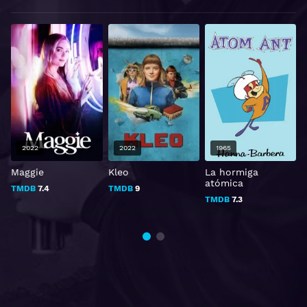
2022
2022
1965
Maggie
Kleo
La hormiga
atómica
TMDB
7.4
TMDB
9
TMDB
7.3