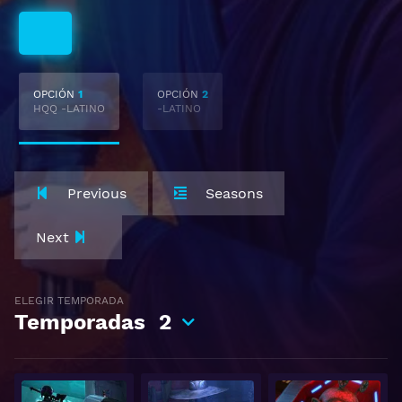
Latino
OPCIÓN
1
OPCIÓN
2
HQQ -LATINO
-LATINO
Previous
Seasons
Next
ELEGIR TEMPORADA
Temporadas
2
Ver
Ver