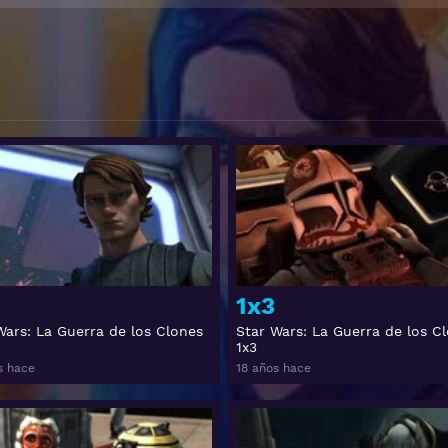
Ver
1x3
Wars: La Guerra de los Clones
Star Wars: La Guerra de los C
1x3
s hace
18 años hace
Ver