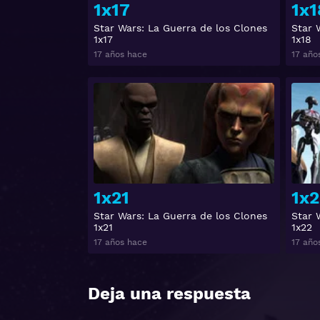
1x17
1x1
Star Wars: La Guerra de los Clones
Star 
1x17
1x18
17 años hace
17 año
Ver
1x21
1x2
Star Wars: La Guerra de los Clones
Star 
1x21
1x22
17 años hace
17 año
Deja una respuesta