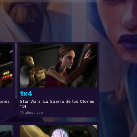
Ver
Ver
1x4
lones
Star Wars: La Guerra de los Clones
1x4
18 años hace
Ver
Ver