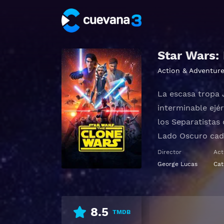
Star Wars: 
Action & Adventur
La escasa tropa 
interminable ejér
los Separatistas
Lado Oscuro cada
porque nuestros 
Director
Act
Ventress, su mae
George Lucas
Cat
también conspira
Ver Star Wars: T
8.5
TMDB