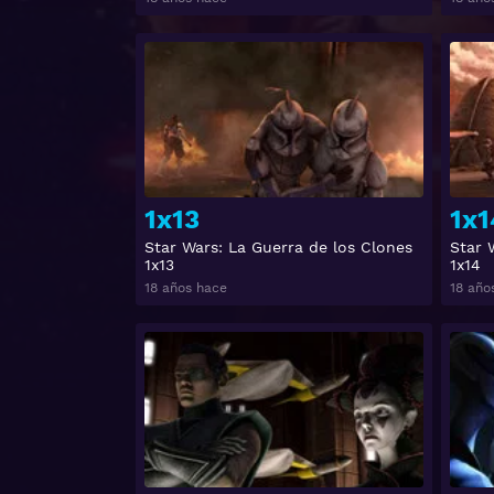
Ver
1x13
1x1
Star Wars: La Guerra de los Clones
Star 
1x13
1x14
18 años hace
18 año
Ver