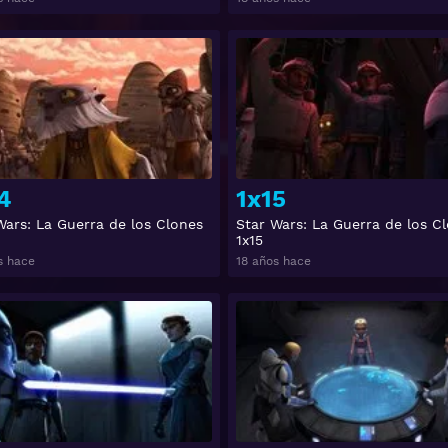
Ver
4
1x15
Wars: La Guerra de los Clones
Star Wars: La Guerra de los C
1x15
s hace
18 años hace
Ver