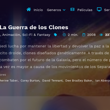
Inicio
Generos
Peliculas
Ser
La Guerra de los Clones
e
,
Animación
,
Sci-Fi & Fantasy
2 min.
2008
22
Jedi lucha por mantener la libertad y devolver la paz a l
cito droide, clones diseñados genéticamente. A través de 
 combaten por el futuro de la Galaxia, pero el número d
 vez es mayor a causa de los movimientos de los Separatis
héroes se ven absorbidos por la confusión de guerra, mie
ores
stro Darth Sidious, el General Grievous y una amplia gale
herine Taber
,
Corey Burton
,
David Tennant
,
Dee Bradley Baker
,
Ian Aberc
n y se unen para derrotarlos.
he Clone Wars Gratis HD 1080p 720p | Idioma español latin