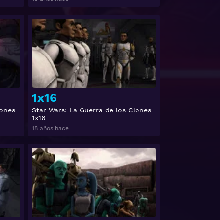
Ver
Ver
1x16
lones
Star Wars: La Guerra de los Clones
1x16
18 años hace
Ver
Ver