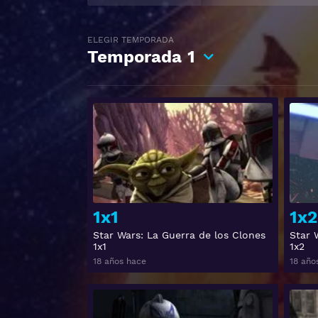
ELEGIR TEMPORADA
Temporada
1
Ver
1x1
1x2
Star Wars: La Guerra de los Clones
Star 
1x1
1x2
18 años hace
18 año
Ver