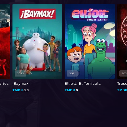
2021
2021
201
Elliott, El Terrícola
Trese
El Va
TMDB
0
TMDB
7.3
TMD