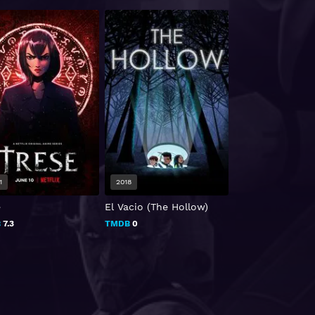
8
2021
2022
cio (The Hollow)
American Horror Stories
¡Baymax!
B
0
TMDB
8.5
TMDB
8.3