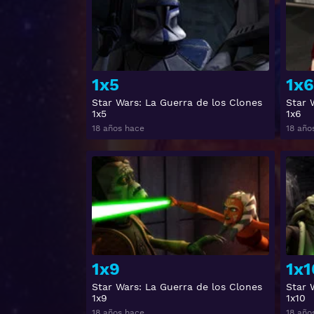
1x5
1x6
Star Wars: La Guerra de los Clones
Star 
1x5
1x6
18 años hace
18 año
Ver
1x9
1x1
Star Wars: La Guerra de los Clones
Star 
1x9
1x10
18 años hace
18 año