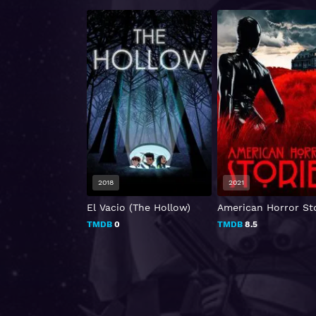
2021
2022
 (The Hollow)
American Horror Stories
¡Baymax!
TMDB
8.5
TMDB
8.3