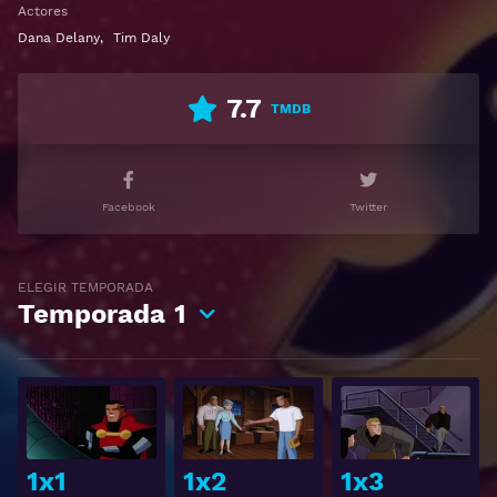
Actores
720p | Idioma español latino, subtitulado, castellano
Dana Delany
,
Tim Daly
7.7
TMDB
Facebook
Twitter
ELEGIR TEMPORADA
Temporada
1
Ver
Ver
1x1
1x2
1x3