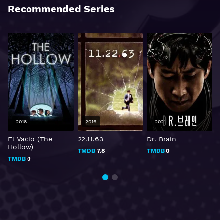
Recommended Series
2018
2016
2021
El Vacio (The
22.11.63
Dr. Brain
R
Hollow)
TMDB
7.8
TMDB
0
TMDB
0