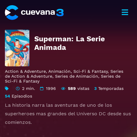
Superman: La Serie
Animada
Action & Adventure
,
Animación
,
Sci-Fi & Fantasy
,
Series
de Action & Adventure
,
Series de Animación
,
Series de
Sci-Fi & Fantasy
2 min.
1996
589
vistas
3
Temporadas
54
Episodios
La historia narra las aventuras de uno de los
superheroes mas grandes del Universo DC desde sus
comienzos.
Ver Superman: The Animated Series Gratis HD 1080p