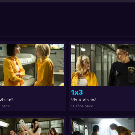
ir en prisión esta mujer ya no será la misma.
eflejo de la vida de las prisioneras como Macarena, quien 
die, y logra convertirse en una sobreviviente que lucha dí
ta demostrar su inocencia.
Ver
tis HD 1080p 720p | Idioma español latino, subtitulado, ca
1x3
Vis 1x2
Vis a Vis 1x3
s hace
11 años hace
Ver