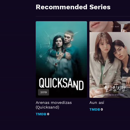
Recommended Series
2019
2021
Arenas movedizas
Aun así
(Quicksand)
TMDB
0
TMDB
0