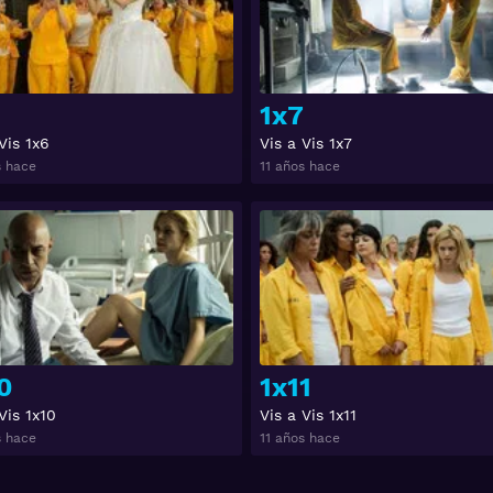
1x7
Vis 1x6
Vis a Vis 1x7
s hace
11 años hace
Ver
0
1x11
Vis 1x10
Vis a Vis 1x11
s hace
11 años hace