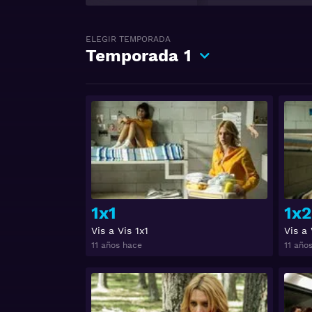
pero luego de viv
ELEGIR TEMPORADA
Vis a vis es un r
Temporada
1
hacerle daño a na
tiempo que inten
Ver
Ver Vis a vis Gra
1x1
1x2
Vis a Vis 1x1
Vis a 
11 años hace
11 año
Ver