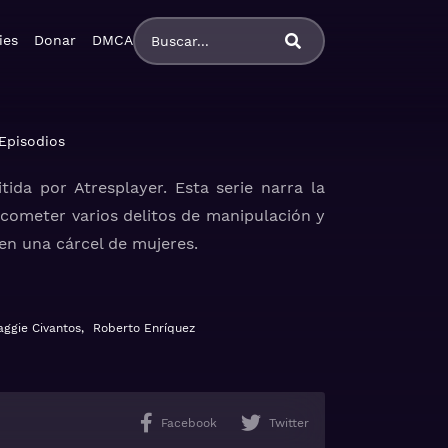
ies
Donar
DMCA
Episodios
ida por Atresplayer. Esta serie narra la
 cometer varios delitos de manipulación y
en una cárcel de mujeres.
, antes de que tenga lugar su juicio. El
í como relaciones interpersonales llenas
ggie Civantos
,
Roberto Enríquez
eclusa más conflictiva de la prisión, una
, encontrará apoyo en sus compañeras de
Facebook
Twitter
de prisión a los cuales será condenada,