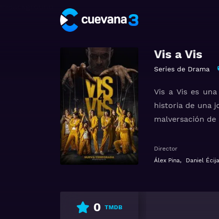
Vis a Vis
Series de Drama
Vis a Vis es una
historia de una 
malversación de 
Macarena se mues
Director
shock que sucede
Álex Pina
,
Daniel Écij
de hostilidad. A
mujer poco fiab
celda, así como e
0
TMDB
En esta serie Ma