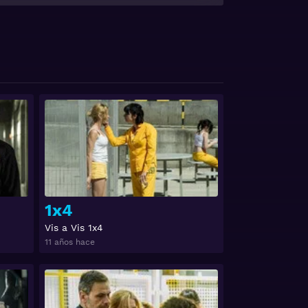
era una joven inofensiva e incapaz de
a a día por salvar su vida, al mismo
Ver
Ver
stellano
1x4
Vis a Vis 1x4
11 años hace
Ver
Ver