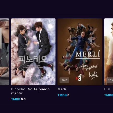
2014
2015
201
Pinocho: No te puedo
Merlí
FBI
mentir
TMDB
0
TMD
TMDB
8.3