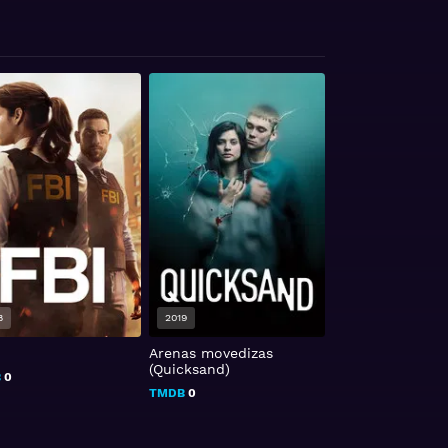
8
2019
2021
Arenas movedizas
Aun así
(Quicksand)
B
0
TMDB
0
TMDB
0