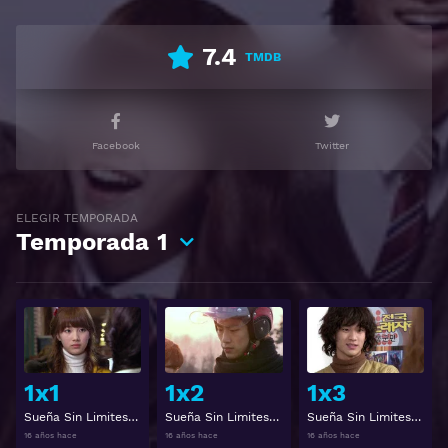
que vengan otros dos estudiantes para poder
inscribirse en la escuela de forma condicional. Estos
7.4
TMDB
dos estudiantes son Song Sam Dong, que vive en el
campo, y Jin Guk, con quien se reúne
accidentalmente mientras trataba de escapar de un
Facebook
Twitter
usurero. Yoon Baek Hee, ex compañera de Hye Mi, se
convierte en su rival en la escuela porque Hye Mi la
traiciona durante una audición para entrar en la
ELEGIR TEMPORADA
Temporada
1
escuela.
Ver 드림하이 Gratis HD 1080p 720p | Idioma español
latino, subtitulado, castellano
Ver
Ver
1x1
1x2
1x3
Sueña Sin Limites 1x1
Sueña Sin Limites 1x2
Sueña Sin Limites 1x3
16 años hace
16 años hace
16 años hace