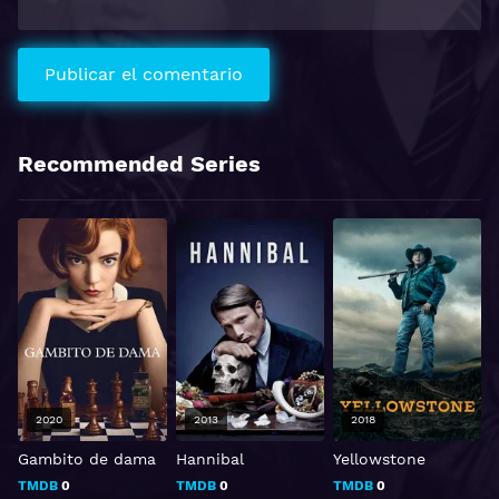
Recommended Series
2020
2013
2018
Gambito de dama
Hannibal
Yellowstone
T
e
TMDB
0
TMDB
0
TMDB
0