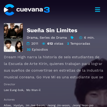
Sueña Sin Limites
Drama
,
Series de Drama
6 min.
2011
612
vistas
2
Temporadas
32
Episodios
Dream High narra la historia de seis estudiantes de
la Escuela de Arte Kirin, quienes trabajan para lograr
sus sueños de convertirse en estrellas de la industria
musical coreana. Go Hye Mi es una estudiante que se
había especializado en la música clásica, pero tiene
Director
que renunciar a su sueño y entrar en la escuela
Lee Eung-bok
,
Mo Wan-il
secundaria de artes Kirin para poder pagar la deuda
Actores
de su padre. Sin embargo, ella necesita conseguir
Ailee
,
Hyolyn
,
Im Jae-beom
,
Jeong Jin-woon
,
Jeong Yeon-joo