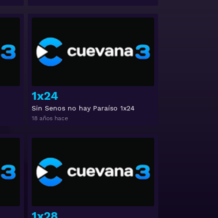
Ver
Ver
1x24
Sin Senos no hay Paraíso 1x24
18 años hace
Ver
Ver
1x28