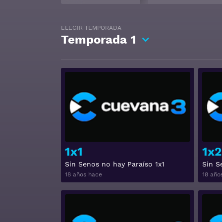
ELEGIR TEMPORADA
Temporada
1
Ver
1x1
1x2
Sin Senos no hay Paraíso 1x1
Sin S
18 años hace
18 año
Ver