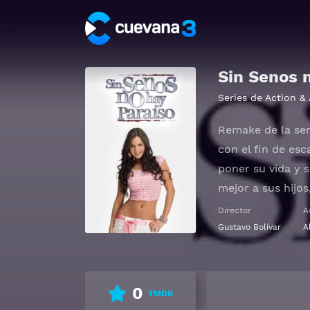
Sin Senos 
Series de Action &
Remake de la seri
con el fin de esc
poner su vida y 
mejor a sus hijos
camino. A pesar d
Director
A
Gustavo Bolívar
A
Ver Sin Senos no
0
TMDB