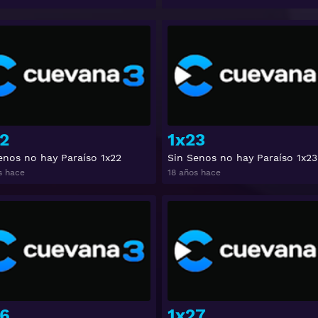
Ver
2
1x23
enos no hay Paraíso 1x22
Sin Senos no hay Paraíso 1x23
s hace
18 años hace
Ver
6
1x27