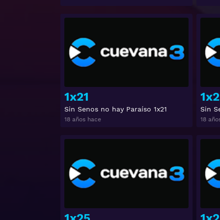
Ver
1x21
1x2
Sin Senos no hay Paraíso 1x21
Sin S
18 años hace
18 año
Ver
1x25
1x2