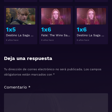
Ver
Ver
1x5
1x6
1x6
Destino La Saga Winx (Fate: The Winx Saga) 1x5
Fate: The Winx Saga 1x6
Destino La Saga Winx (Fate: The Winx Saga) 1x6
6 años hace
6 años hace
6 años hace
Deja una respuesta
Tu dirección de correo electrónico no será publicada.
Los campos
obligatorios están marcados con
*
Comentario
*