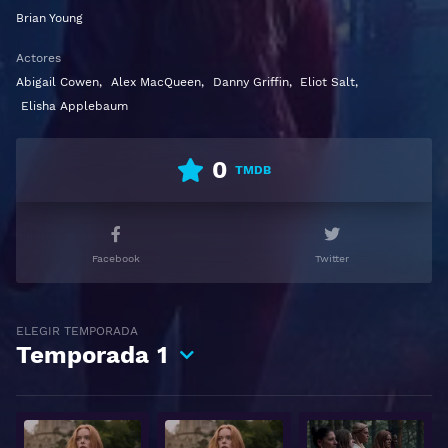
amenazan su propia existencia.
Brian Young
Actores
Ver Fate: The Winx Saga Gratis HD 1080p 720p |
Abigail Cowen
,
Alex MacQueen
,
Danny Griffin
,
Eliot Salt
,
Idioma español latino, subtitulado, castellano
Elisha Applebaum
0
TMDB
Facebook
Twitter
ELEGIR TEMPORADA
Temporada
1
Ver
Ver