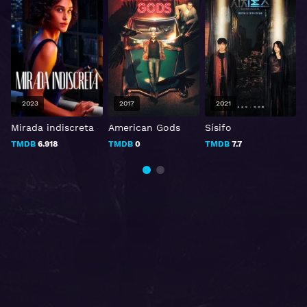
2023
2017
2021
Mirada indiscreta
American Gods
Sísifo
TMDB
6.918
TMDB
0
TMDB
7.7