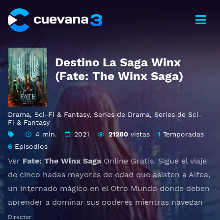
Destino La Saga Winx
(Fate: The Winx Saga)
Drama
,
Sci-Fi & Fantasy
,
Series de Drama
,
Series de Sci-
Fi & Fantasy
4 min.
2021
21280
vistas
1
Temporadas
6
Episodios
Ver
Fate: The Winx Saga
Online Gratis. Sigue el viaje
de cinco hadas mayores de edad que asisten a Alfea,
un internado mágico en el Otro Mundo donde deben
aprender a dominar sus poderes mientras navegan
por el amor, las rivalidades y los monstruos que
Director