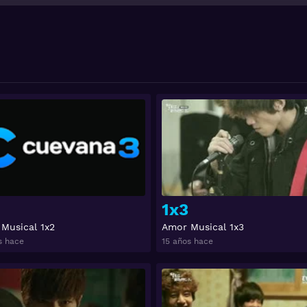
Ver
1x3
Musical 1x2
Amor Musical 1x3
s hace
15 años hace
Ver