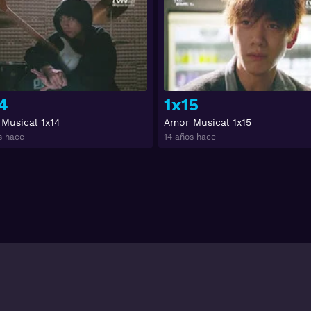
Ver
4
1x15
Musical 1x14
Amor Musical 1x15
s hace
14 años hace