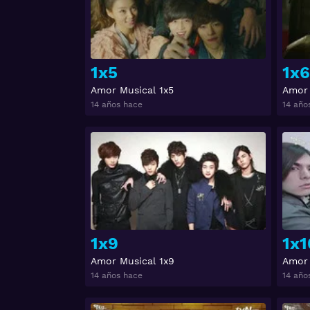
1x5
1x6
Amor Musical 1x5
Amor 
14 años hace
14 año
Ver
1x9
1x1
Amor Musical 1x9
Amor 
14 años hace
14 año