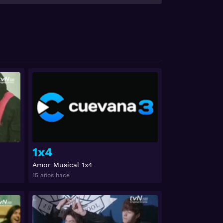
Ver
Ver
1x4
Amor Musical 1x4
15 años hace
Ver
Ver