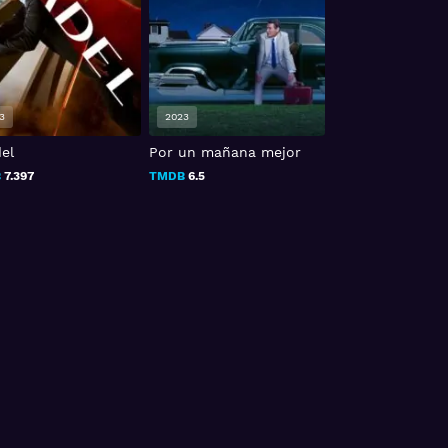
3
2023
2017
el
Por un mañana mejor
Iron Fist
B
7.397
TMDB
6.5
TMDB
6.6