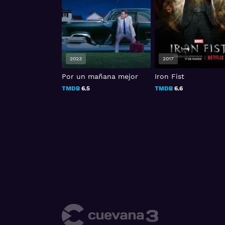
2023
2017
Por un mañana mejor
Iron Fist
97
TMDB
6.5
TMDB
6.6