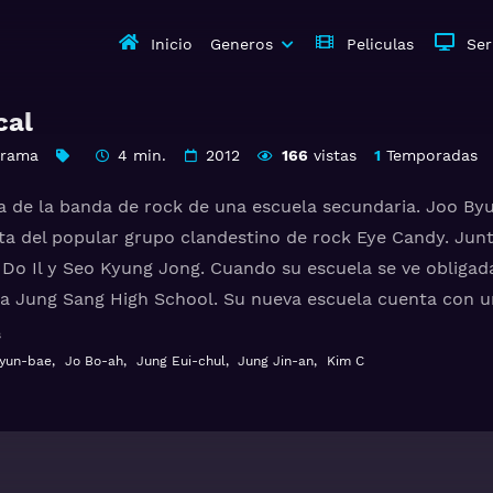
Inicio
Generos
Peliculas
Ser
cal
Drama
4 min.
2012
166
vistas
1
Temporadas
ia de la banda de rock de una escuela secundaria. Joo Byun
sta del popular grupo clandestino de rock Eye Candy. Jun
 Do Il y Seo Kyung Jong. Cuando su escuela se ve obligad
 a Jung Sang High School. Su nueva escuela cuenta con u
iños de familias ricas a diferencia de Dong Nae High Scho
s
esiones de los estudiantes ricos, llegando a tener fuertes
yun-bae
,
Jo Bo-ah
,
Jung Eui-chul
,
Jung Jin-an
,
Kim C
ds, la banda de Seung Hoon, el chico más popular del cole
acontecimientos que ponen a prueba la amistad de los m
ratis HD 1080p 720p | Idioma español latino, subtitul