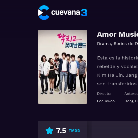
Amor Musi
Drama
,
Series de 
Esta es la histor
rebelde y vocali
Kim Ha Jin, Jang
son transferidos
instalaciones y n
Director
Actore
soportar las agr
Lee Kwon
Dong H
Straw Berry Fiel
desencadenarse 
7.5
TMDB
Ver 닥치고 꽃미남밴드 G