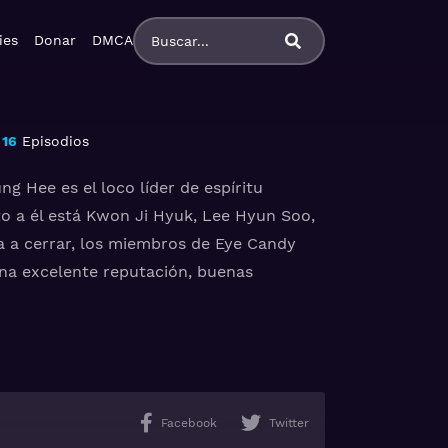
ies
Donar
DMCA
16
Episodios
g Hee es el loco líder de espíritu
to a él está Kwon Ji Hyuk, Lee Hyun Soo,
a a cerrar, los miembros de Eye Candy
na excelente reputación, buenas
ol. En el nuevo colegio, tienen que
 enfrentamientos con los integrantes
gio. A partir de una tragedia comienzan a
iembros de Eye Candy.
Facebook
Twitter
ado, castellano