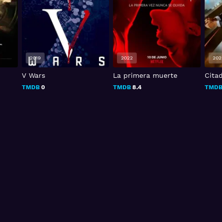
2019
2022
202
V Wars
La primera muerte
Citad
TMDB
0
TMDB
8.4
TMD