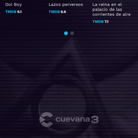
Doi Boy
Lazos perversos
La reina en el
palacio de las
TMDB
6.1
TMDB
6.6
corrientes de aire
TMDB
7.1