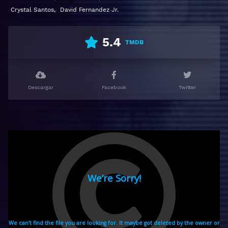
castellano
Crystal Santos
,
David Fernandez Jr.
5.4
TMDB
Descargar
Facebook
Twitter