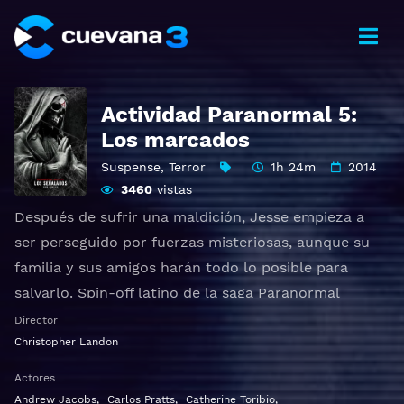
Actividad Paranormal 5:
Los marcados
Suspense
,
Terror
1h 24m
2014
3460
vistas
Después de sufrir una maldición, Jesse empieza a
ser perseguido por fuerzas misteriosas, aunque su
familia y sus amigos harán todo lo posible para
salvarlo. Spin-off latino de la saga Paranormal
Activity.
Director
Christopher Landon
Ver Paranormal Activity: The Marked Ones Gratis HD
Actores
1080p 720p | Idioma español latino, subtitulado,
Andrew Jacobs
,
Carlos Pratts
,
Catherine Toribio
,