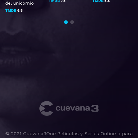
TMDB
7.5
TMDB
5.8
del unicornio
TMDB
6.8
© 2021 Cuevana3One Peliculas y Series Online o para