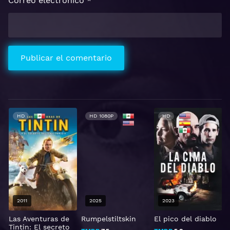
Correo electrónico
*
HD
HD 1080P
HD
2011
2025
2023
Las Aventuras de
Rumpelstiltskin
El pico del diablo
Tintin: El secreto