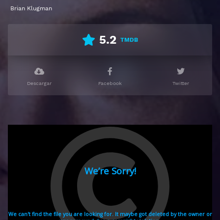
Brian Klugman
5.2
TMDB
Descargar
Facebook
Twitter