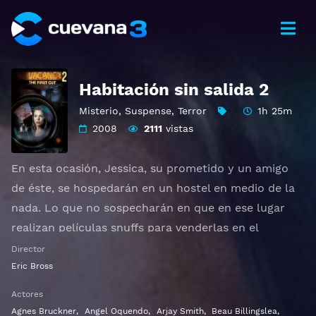
Habitación sin salida 2
Misterio
,
Suspense
,
Terror
1h 25m
2008
2111
vistas
En esta ocasión, Jessica, su prometido y un amigo
de éste, se hospedarán en un hostel en medio de la
nada. Lo que no sospecharán en que en ese lugar
realizan películas snuffs para venderlas en el
mercado negro con los huespedes que se alojan allí.
Director
Eric Bross
Ver Vacancy 2: The First Cut Gratis HD 1080p 720p |
Actores
Idioma español latino, subtitulado, castellano
Agnes Bruckner
,
Angel Oquendo
,
Arjay Smith
,
Beau Billingslea
,