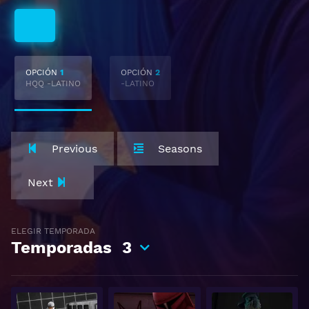
Latino
OPCIÓN
1
OPCIÓN
2
HQQ -LATINO
-LATINO
Previous
Seasons
Next
ELEGIR TEMPORADA
Temporadas
3
Ver
Ver