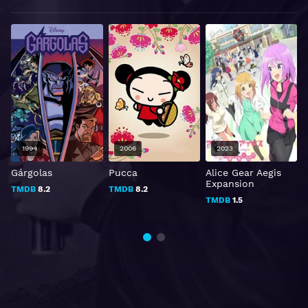
1994
2006
2023
Gárgolas
Pucca
Alice Gear Aegis
L
Expansion
L
TMDB
8.2
TMDB
8.2
S
TMDB
1.5