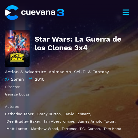
Star Wars: La Guerra de
los Clones 3x4
Action & Adventure
,
Animación
,
Sci-Fi & Fantasy
25min
2010
Director
George Lucas
Actores
Catherine Taber
,
Corey Burton
,
David Tennant
,
Dee Bradley Baker
,
Ian Abercrombie
,
James Arnold Taylor
,
Matt Lanter
,
Matthew Wood
,
Terrence 'T.C.' Carson
,
Tom Kane