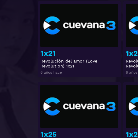
Ver
1x21
1x2
Revolución del amor (Love
Revol
Revolution) 1x21
Revol
6 años hace
6 años
Ver
1x25
1x2