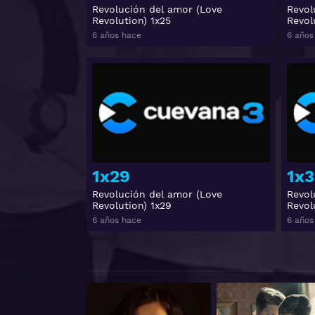
Revolución del amor (Love
Revol
Revolution) 1x25
Revol
6 años hace
6 años
Ver
1x29
1x3
Revolución del amor (Love
Revol
Revolution) 1x29
Revol
6 años hace
6 años