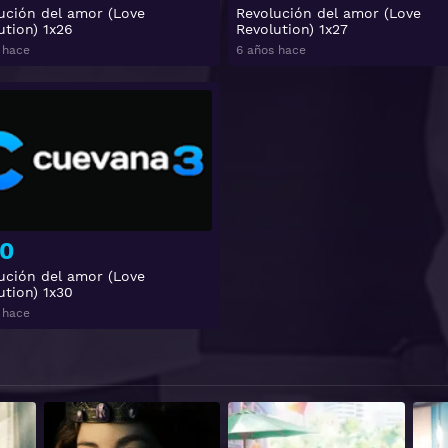
ución del amor (Love
Revolución del amor (Love
ution) 1x26
Revolution) 1x27
 hace
6 años hace
Ver
0
ución del amor (Love
ution) 1x30
 hace