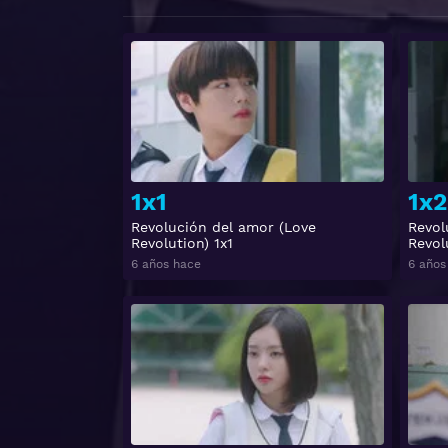
Ver
1x1
1x2
Revolución del amor (Love
Revol
Revolution) 1x1
Revol
6 años hace
6 años
Ver