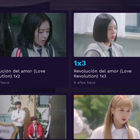
Ver
1x3
ución del amor (Love
Revolución del amor (Love
ution) 1x2
Revolution) 1x3
 hace
6 años hace
Ver