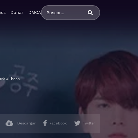
ies
Donar
DMCA
ark Ji-hoon
Descargar
Facebook
Twitter