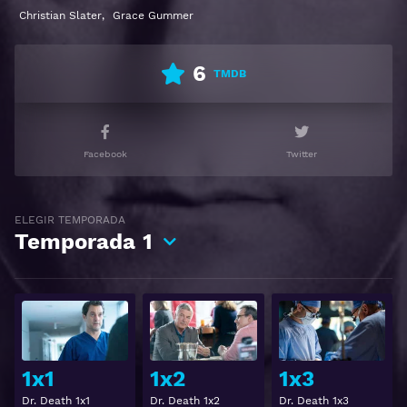
Christian Slater
,
Grace Gummer
6
TMDB
Facebook
Twitter
ELEGIR TEMPORADA
Temporada
1
Ver
Ver
1x1
1x2
1x3
Dr. Death 1x1
Dr. Death 1x2
Dr. Death 1x3