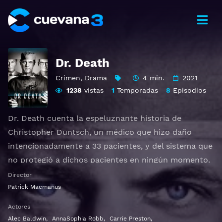
Dr. Death
Crimen
,
Drama
4 min.
2021
1238
vistas
1
Temporadas
8
Episodios
Dr. Death cuenta la espeluznante historia de
Christopher Duntsch, un médico que hizo daño
intencionadamente a 33 pacientes, y del sistema que
no protegió a dichos pacientes en ningún momento.
Inspirada en el podcast del mismo nombre.
Director
Patrick Macmanus
Ver Dr. Death Gratis HD 1080p 720p | Idioma español
Actores
latino, subtitulado, castellano
Alec Baldwin
,
AnnaSophia Robb
,
Carrie Preston
,