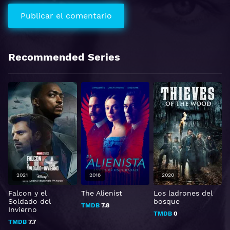
Recommended Series
2021
2018
2020
Falcon y el
The Alienist
Los ladrones del
T
Soldado del
bosque
TMDB
7.8
Invierno
TMDB
0
TMDB
7.7