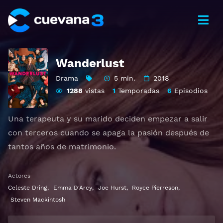
Wanderlust
Drama
5 min.
2018
1288
vistas
1
Temporadas
6
Episodios
Una terapeuta y su marido deciden empezar a salir
con terceros cuando se apaga la pasión después de
tantos años de matrimonio.
Ver Wanderlust Gratis HD 1080p 720p | Idioma
Actores
español latino, subtitulado, castellano
Celeste Dring
,
Emma D'Arcy
,
Joe Hurst
,
Royce Pierreson
,
Steven Mackintosh