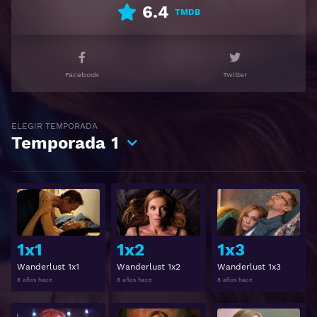
6.4
TMDB
Facebook
Twitter
ELEGIR TEMPORADA
Temporada
1
Ver
Ver
1x1
1x2
1x3
Wanderlust 1x1
Wanderlust 1x2
Wanderlust 1x3
8 años hace
8 años hace
8 años hace
Ver
Ver