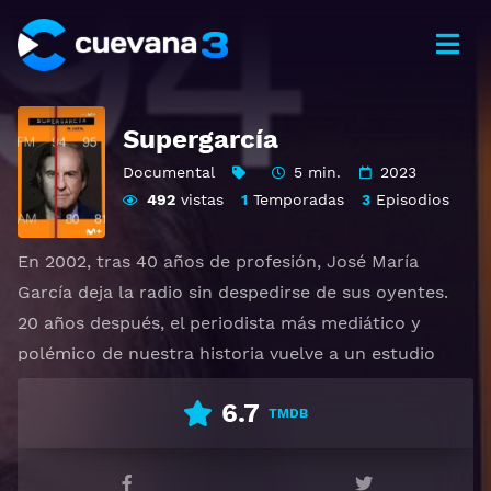
Supergarcía
Documental
5 min.
2023
492
vistas
1
Temporadas
3
Episodios
En 2002, tras 40 años de profesión, José María
García deja la radio sin despedirse de sus oyentes.
20 años después, el periodista más mediático y
polémico de nuestra historia vuelve a un estudio
para enfrentarse cara a cara con su pasado y
6.7
recordar y analizar los momentos clave de su
TMDB
carrera. Amado y odiado, ensalzado y criticado, José
María García aglutinó alrededor de los transistores a