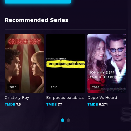
Recommended Series
2023
2018
2023
Cristo y Rey
En pocas palabras
Depp Vs Heard
C
p
TMDB
7.5
TMDB
7.7
TMDB
6.274