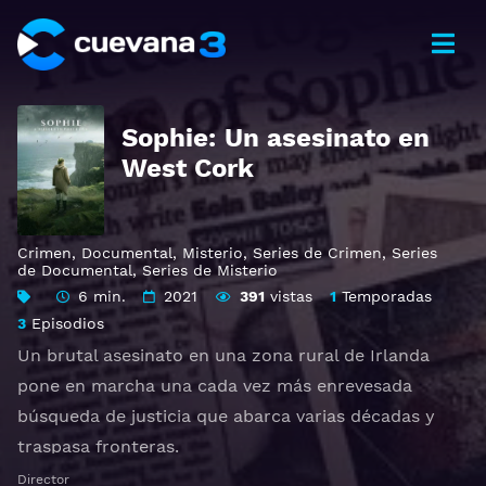
Sophie: Un asesinato en
West Cork
Crimen
,
Documental
,
Misterio
,
Series de Crimen
,
Series
de Documental
,
Series de Misterio
6 min.
2021
391
vistas
1
Temporadas
3
Episodios
Un brutal asesinato en una zona rural de Irlanda
pone en marcha una cada vez más enrevesada
búsqueda de justicia que abarca varias décadas y
traspasa fronteras.
Director