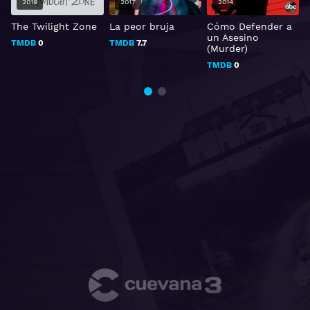
2019
2017
2014
The Twilight Zone
La peor bruja
Cómo Defender a
un Asesino
TMDB
0
TMDB
7.7
(Murder)
TMDB
0