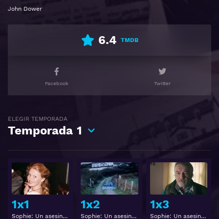
Ver Sophie: A Murder in West Cork Gratis HD 1080p
John Dower
720p | Idioma español latino, subtitulado, castellano
6.4
TMDB
Facebook
Twitter
ELEGIR TEMPORADA
Temporada
1
Ver
Ver
1x1
1x2
1x3
Sophie: Un asesinato en West Cork 1x1
Sophie: Un asesinato en West Cork 1x2
Sophie: Un asesinato en West Cork 1x3