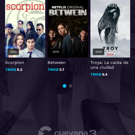
2015
2018
2020
Between
Troya: La caída de
La Jauría
una ciudad
TMDB
5.7
TMDB
0
TMDB
6.4