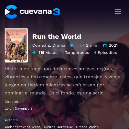
Run the World
Comedia
,
Drama
2 min.
2021
119
vistas
1
Temporadas
4
Episodios
Historia de un grupo de mejores amigas, negras,
vibrantes y ferozmente leales, que trabajan, viven y
juegan en Harlem mientras se esfuerzan por
dominar el mundo. En el fondo, es una serie
femenina que habla de una amistad envidiable y de
Director
no solo sobrevivir, sino de crecer juntas.
Leigh Davenport
Actores
Ver Run the World Gratis HD 1080p 720p | Idioma
Amber Stevens West
,
Andrea Bordeaux
,
Bresha Webb
,