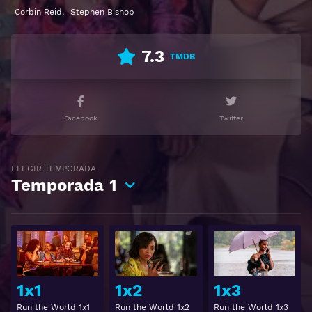
español latino, subtitulado, castellano
Corbin Reid
,
Stephen Bishop
7.3
TMDB
Facebook
Twitter
ELEGIR TEMPORADA
Temporada
1
Ver
Ver
1x1
1x2
1x3
Run the World 1x1
Run the World 1x2
Run the World 1x3