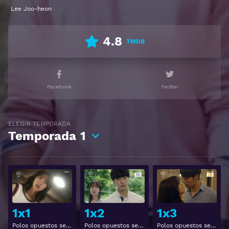
Lee Joo-heon
Ver 고품격 짝사랑 Gratis HD 1080p 720p | Idioma
español latino, subtitulado, castellano
4.8
TMDB
Facebook
Twitter
ELEGIR TEMPORADA
Temporada
1
Ver
Ver
1x1
1x2
1x3
Polos opuestos se atraen 1x1
Polos opuestos se atraen 1x2
Polos opuestos se atraen 1x3