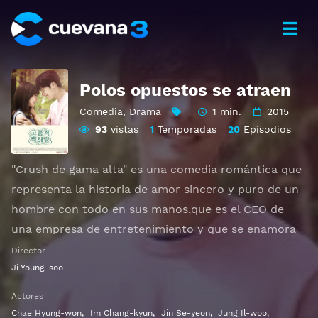
Polos opuestos se atraen
Comedia
,
Drama
1 min.
2015
93
vistas
1
Temporadas
20
Episodios
"Crush de gama alta" es una comedia romántica que
representa la historia de amor sincero y puro de un
hombre con todo en sus manos,que es el CEO de
una empresa de entretenimiento y que se enamora
por primera vez en su vida de una mujer que ha
Director
estado viviendo en circunstancias totalmente
Ji Young-soo
opuestas a las de él y que es artista promisoria en la
Actores
empresa.
Chae Hyung-won
,
Im Chang-kyun
,
Jin Se-yeon
,
Jung Il-woo
,