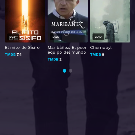
2021
2023
2019
El mito de Sísifo
Maribáñez. El peor
Chernobyl
J
equipo del mundo
TMDB
7.4
TMDB
0
TMDB
2